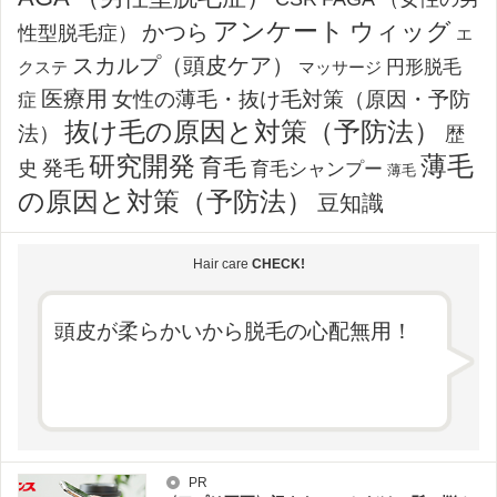
徹底解説
(2021/06/21)
アンケート
ウィッグ
かつら
性型脱毛症）
エ
薄毛の相談はどこにするべき？あなたに合う薄毛の
スカルプ（頭皮ケア）
円形脱毛
クステ
マッサージ
相談窓口を知ろう
(2021/05/26)
医療用
女性の薄毛・抜け毛対策（原因・予防
症
抜け毛の原因と対策（予防法）
法）
歴
薄毛
研究開発
育毛
発毛
史
育毛シャンプー
薄毛
の原因と対策（予防法）
豆知識
Hair care
CHECK!
頭皮が柔らかいから脱毛の心配無用！
PR