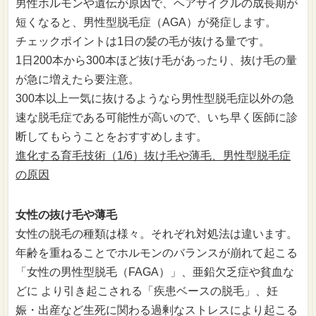
男性ホルモンや遺伝が原因で、ヘアサイクルの成長期が
短くなると、男性型脱毛症（AGA）が発症します。
チェックポイントは1日の髪の毛が抜ける量です。
1日200本から300本ほど抜け毛があったり、抜け毛の量
が急に増えたら要注意。
300本以上一気に抜けるようなら男性型脱毛症以外の急
速な脱毛症である可能性が高いので、いち早く医師に診
断してもらうことをおすすめします。
進化する育毛技術（1/6）抜け毛や薄毛、男性型脱毛症
の原因
女性の抜け毛や薄毛
女性の脱毛の種類は様々。それぞれ対処法は違います。
年齢を重ねることでホルモンのバランスが崩れて起こる
「女性の男性型脱毛（FAGA）」、亜鉛欠乏症や貧血な
どに より引き起こされる「疾患ベースの脱毛」、妊
娠・出産など生死に関わる過剰なストレスにより起こる