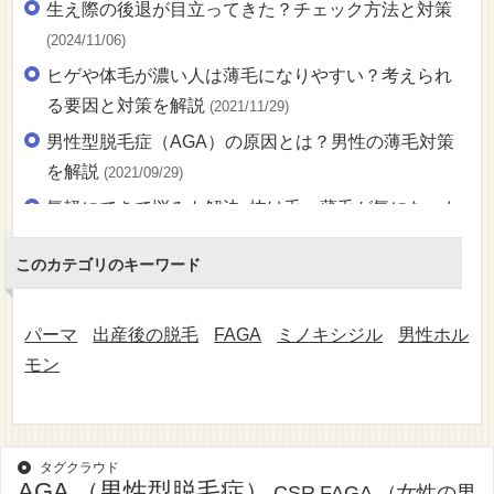
生え際の後退が目立ってきた？チェック方法と対策
(2024/11/06)
ヒゲや体毛が濃い人は薄毛になりやすい？考えられ
る要因と対策を解説
(2021/11/29)
男性型脱毛症（AGA）の原因とは？男性の薄毛対策
を解説
(2021/09/29)
気軽にできて悩みも解決♪抜け毛・薄毛が気になった
ら増毛エクステがおすすめ
(2021/08/27)
このカテゴリのキーワード
育毛剤とは？発毛剤との違いを知って正しい薄毛対
策を！
(2021/07/30)
パーマ
出産後の脱毛
FAGA
ミノキシジル
男性ホル
育毛とは？知っておきたい育毛の特徴と方法【メリ
モン
ット・デメリット】
(2021/07/30)
植毛とは？知っておくべき特徴やメリット・デメリ
ットをご紹介
(2021/06/21)
タグクラウド
薄毛の悩み・不安を解消！予防策から都市伝説まで
AGA （男性型脱毛症）
CSR
FAGA （女性の男