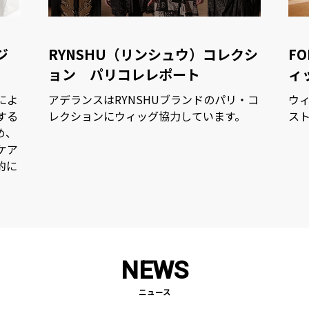
ジ
RYNSHU（リンシュウ）コレクシ
FO
ョン パリコレレポート
ィ
によ
アデランスはRYNSHUブランドのパリ・コ
ウ
する
レクションにウィッグ協力しています。
ス
め、
ケア
的に
NEWS
ニュース