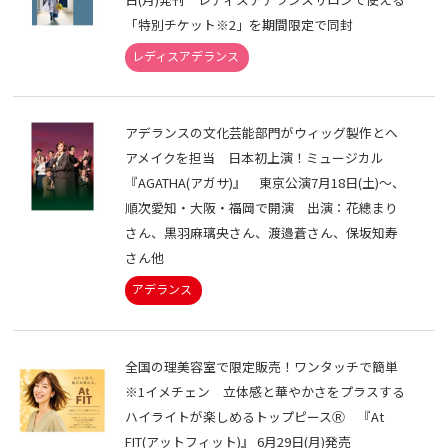
「特別チケット※2」を期間限定で同封
アデランスの文化芸能部門がウィッグ製作とヘ
アメイクを担当 日本初上演！ミュージカル
『AGATHA(アガサ)』 東京公演7月18日(土)～、
順次愛知・大阪・福岡で開演 出演：花總まり
さん、黒羽麻璃央さん、渡邉蒼さん、保坂知寿
さん他
全国の理美容室で限定販売！ワンタッチで簡単
※1イメチェン 立体感と華やかさをプラスする
ハイライトが楽しめるトップピースⓇ 『At
FIT(アットフィット)』 6月29日(月)発売