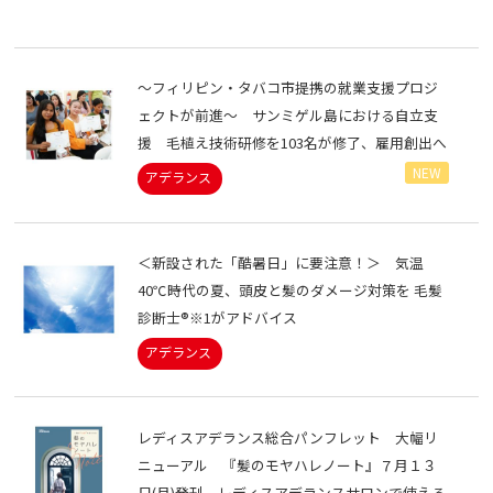
～フィリピン・タバコ市提携の就業支援プロジ
ェクトが前進～ サンミゲル島における自立支
援 毛植え技術研修を103名が修了、雇用創出へ
NEW
＜新設された「酷暑日」に要注意！＞ 気温
40℃時代の夏、頭皮と髪のダメージ対策を 毛髪
診断士®※1がアドバイス
レディスアデランス総合パンフレット 大幅リ
ニューアル 『髪のモヤハレノート』７月１３
日(月)発刊 レディスアデランスサロンで使える