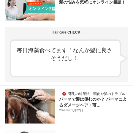
髪の悩みを気軽にオンライン相談！
Hair care
CHECK!
毎日海藻食べてます！なんか髪に良さ
そうだし！
薄毛の対策法 頭皮や髪のトラブル
パーマで髪は傷むのか？ パーマによ
るダメージヘア・薄…
2020年01月22日