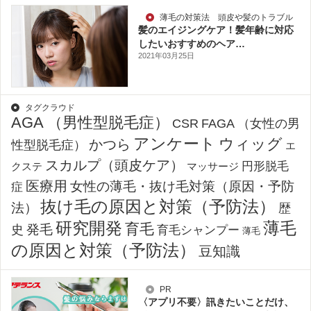
薄毛の対策法 頭皮や髪のトラブル
髪のエイジングケア！髪年齢に対応
したいおすすめのヘア…
2021年03月25日
タグクラウド
AGA （男性型脱毛症）
CSR
FAGA （女性の男
アンケート
ウィッグ
かつら
性型脱毛症）
エ
スカルプ（頭皮ケア）
円形脱毛
クステ
マッサージ
医療用
女性の薄毛・抜け毛対策（原因・予防
症
抜け毛の原因と対策（予防法）
法）
歴
薄毛
研究開発
育毛
発毛
史
育毛シャンプー
薄毛
の原因と対策（予防法）
豆知識
PR
〈アプリ不要〉訊きたいことだけ、