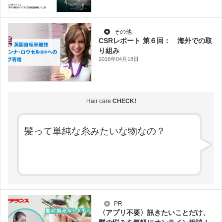
その他
CSRレポート 第６回： 海外での取
り組み
2016年04月18日
Hair care
CHECK!
髪って単純な糸みたいな物なの？
PR
〈アプリ不要〉訊きたいことだけ、