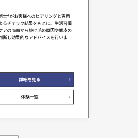
人間の髪には、生えてから抜けるま
サイクル（ヘアサイクル）がありま
ト
そのサイクルを正常化して、髪が自
育っていけるようサポートします。
ヘアリプロ体験
料金例
13,200円（税込）
詳細を見る
料金一覧
体験