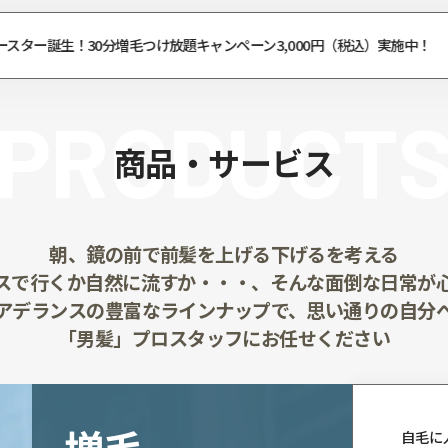
ウィッグの修理・お直し！ウィッグ安心リペアサービス
PROD
商品・サ