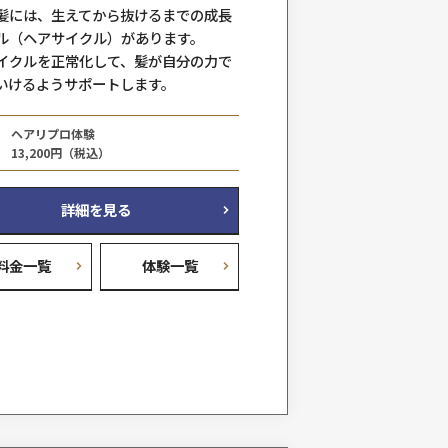
るといった方法で髪をボリュームア
ム
ます。
部分的にも全体的にも、アデランス
まな技術を組み合わせてご要望に応
をご提案します。
を
メンズアデランス
料金例
187,000円（税込）～
詳細を見る
料金一覧
体験