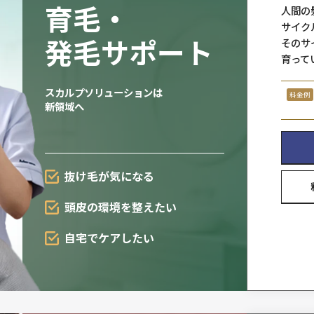
ヘアシステ
一人ひとりの髪の悩みやご希望
ていねいにお伺いします。
一気に
増やせる
自毛
感覚
連続着用
可能