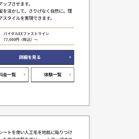
る下げるを考える
、
そんな面倒な日常が心地よい
プで、
思い通りの自分へ
お任せください
自毛に人工毛を数本ずつ結びつけて
ュームアップさせます。
自分の髪を活かして、さりげなく自
術で
想のヘアスタイルを実現できます。