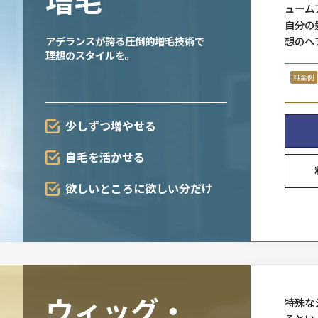
朝、鏡の前で前髪を上げ
ワックスで行くか自然に流すか・・・
アデランスの豊富なラインナッ
「男髪」プロスタッフに
増毛
アデランスが誇る圧倒的増毛技
理想のスタイルを。