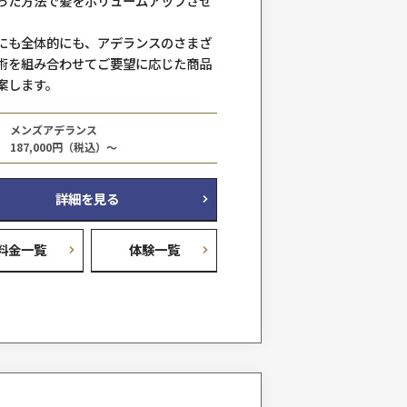
バイタルEXファストライン
料金例
77,000円（税込）～
詳細を見る
料金一覧
体験
だけ
特殊なシートを使い人工毛を地肌に