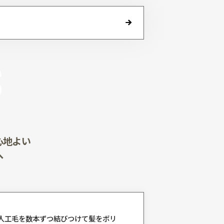
UCTS
ービス