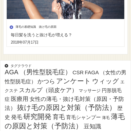
薄毛の基礎知識 抜け毛の原因
毎日髪を洗うと抜け毛が増える？
2018年07月17日
タグクラウド
AGA （男性型脱毛症）
CSR
FAGA （女性の男
アンケート
ウィッグ
かつら
性型脱毛症）
エ
スカルプ（頭皮ケア）
円形脱毛
クステ
マッサージ
医療用
女性の薄毛・抜け毛対策（原因・予防
症
抜け毛の原因と対策（予防法）
法）
歴
薄毛
研究開発
育毛
発毛
史
育毛シャンプー
薄毛
の原因と対策（予防法）
豆知識