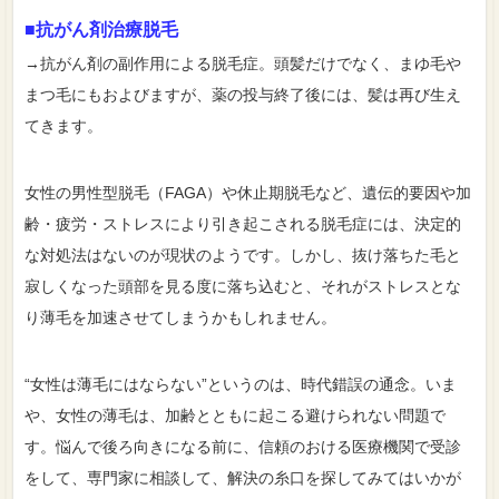
■抗がん剤治療脱毛
→抗がん剤の副作用による脱毛症。頭髪だけでなく、まゆ毛や
まつ毛にもおよびますが、薬の投与終了後には、髪は再び生え
てきます。
女性の男性型脱毛（FAGA）や休止期脱毛など、遺伝的要因や加
齢・疲労・ストレスにより引き起こされる脱毛症には、決定的
な対処法はないのが現状のようです。しかし、抜け落ちた毛と
寂しくなった頭部を見る度に落ち込むと、それがストレスとな
り薄毛を加速させてしまうかもしれません。
“女性は薄毛にはならない”というのは、時代錯誤の通念。いま
や、女性の薄毛は、加齢とともに起こる避けられない問題で
す。悩んで後ろ向きになる前に、信頼のおける医療機関で受診
をして、専門家に相談して、解決の糸口を探してみてはいかが