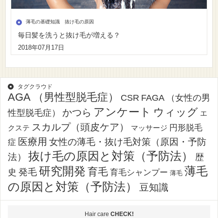
薄毛の基礎知識 抜け毛の原因
毎日髪を洗うと抜け毛が増える？
2018年07月17日
タグクラウド
AGA （男性型脱毛症）
CSR
FAGA （女性の男
アンケート
ウィッグ
かつら
性型脱毛症）
エ
スカルプ（頭皮ケア）
円形脱毛
クステ
マッサージ
医療用
女性の薄毛・抜け毛対策（原因・予防
症
抜け毛の原因と対策（予防法）
法）
歴
薄毛
研究開発
育毛
発毛
史
育毛シャンプー
薄毛
の原因と対策（予防法）
豆知識
Hair care
CHECK!