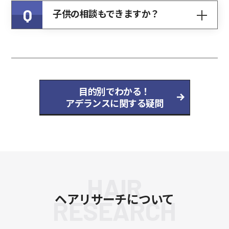
Q
子供の相談もできますか？
目的別でわかる！
アデランスに関する疑問
HAIR
ヘアリサーチについて
RESEARCH