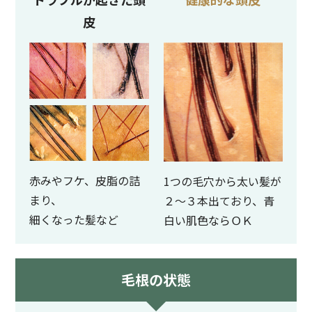
皮
赤みやフケ、皮脂の詰
1つの毛穴から太い髪が
まり、
２～３本出ており、青
細くなった髪など
白い肌色ならＯＫ
毛根の状態