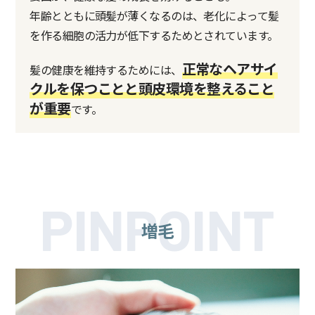
年齢とともに頭髪が薄くなるのは、老化によって髪
を作る細胞の活力が低下するためとされています。
正常なヘアサイ
髪の健康を維持するためには、
クルを保つことと頭皮環境を整えること
が重要
です。
PINPOINT
増毛