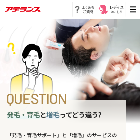
レディス
よくある
ご質問
はこちら
QUESTION
発毛・育毛
と
増毛
ってどう違う?
「発毛・育毛サポート」と「増毛」の
サービスの