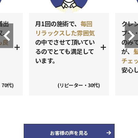
着出
月1回の施術で、
毎回
クレ
又、
リラックスした雰囲気
プー
も良
の中でさせて頂いてい
のみ
るのでとても満足して
が、
います。
チェ
安心
70代)
(リピーター・30代)
お客様の声を見る