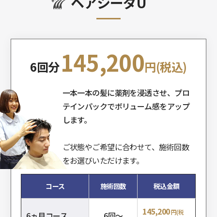
ヘアシーダU
145,200
6回分
円(税込)
一本一本の髪に薬剤を浸透させ、プロ
テインパックでボリューム感をアップ
します。
ご状態やご希望に合わせて、施術回数
をお選びいただけます。
コース
施術回数
税込金額
145,200
円(税
6ヵ月コース
6回～