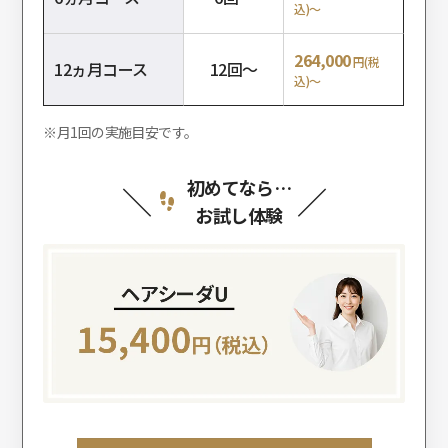
込)～
264,000
円(税
12ヵ月コース
12回～
込)～
※月1回の実施目安です。
初めてなら…
お試し体験