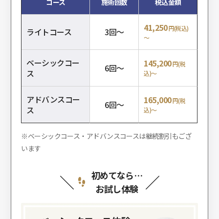
コース
施術回数
税込金額
41,250
円(税込)
ライトコース
3回～
～
ベーシックコー
145,200
円(税
6回～
ス
込)～
アドバンスコー
165,000
円(税
6回～
ス
込)～
※ベーシックコース・アドバンスコースは継続割引もござ
います
初めてなら…
お試し体験