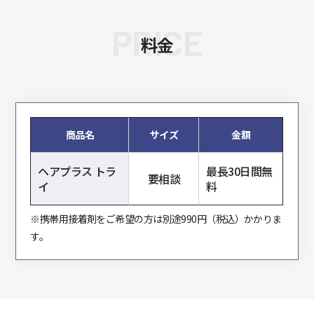
PRICE
料金
商品名
サイズ
金額
ヘアプラス トラ
最長30日間無
要相談
イ
料
※携帯用接着剤をご希望の方は別途990円（税込）かかりま
す。