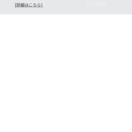
料金一覧
テレビCM
[詳細はこちら]
お問い合わせ
よくあるご質問
キャンペーン一覧
メール相談
疑問を解決！
サイトマップ
アデランスQ&A
サイトのご利用にあたって
個人情報及び特定個人情報等保護方針
個人情報の取り扱いに関して
特定個人情報の取り扱いに関して
レディスはこちら