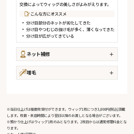
交換によってウィッグの美しさがよみがえります。
こんな方にオススメ
分け目部分のネットが劣化してきた
分け目やつむじの抜け毛が多く、薄くなってきた
分け目が広がってきている
ネット補修
＋
劣化によるほつれや破れを補修します。補修によ
り、快適にお使いいただけます。
増毛
＋
こんな方にオススメ
熟練の技術で、ウィッグの毛量をピンポイントで増
やしたり、全体的にボリュームが出るよう整えま
ネットがほつれてチクチクする
す。
ネットが傷んだり、破れたりしている
こんな方にオススメ
※当日仕上げは複数枚受付ができます。ウィッグ1枚につき3,800円(税込)頂戴
髪が抜けてネットが透けている
します。枚数・来店時間により翌日以降のお渡しとなる場合がございます。
ウィッグ全体のボリュームが減ってきた気がする
※預かり仕上げはウィッグ1枚のみとなります。2枚目からは通常修理料金とな
もっとボリュームが欲しい
ります。