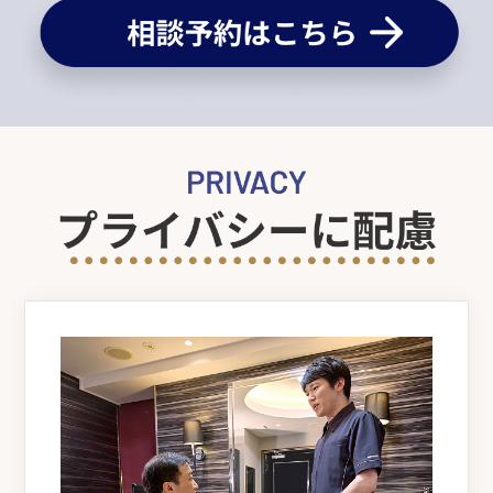
アデランスサロンにご来店いただき、ウィッ
グのお困りごとをヒアリングいたします。
当日仕上げの場合
点検結果と修理内容、仕上がりイメージの確
当日受け取り
認について、しっかりご説明いたします。
ウィッグのシャンプー･セットやスタイル調
整、ストッパー交換などはご来店当日に完
了。お引渡しとなります。
お預かりの場合
最短45日後※のお渡し
お預かりしたウィッグは、専門のスタッフが
お直しいたします。仕上がりを楽しみにお待