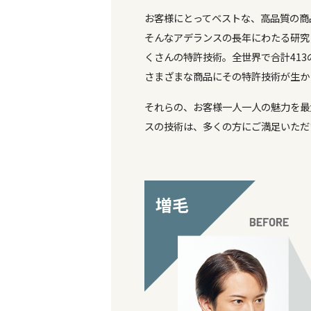
01
全世界で合
世界に誇る
技術力
「より
お客様にとってベスト
そんなアデランスの長
くさんの特許技術。全世