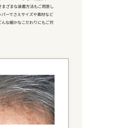
うみしま
海島
構造」
（特許第5518857号）
防止剤配合」
（特許第7123291号）
CYBER Xの増毛
「ピンポイントライズ」
詳しくはこちら