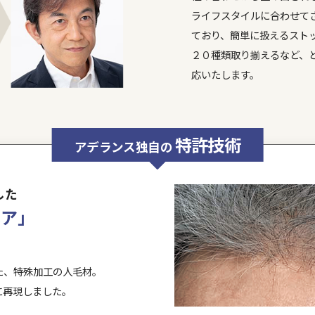
です。
1
「
特許
人毛のような自然なツヤ、見た目を実現
2
「帯電
特許
髪の大敵、静電気の発生を抑える
CYBER X
(サイバーエックス)
詳しくみる