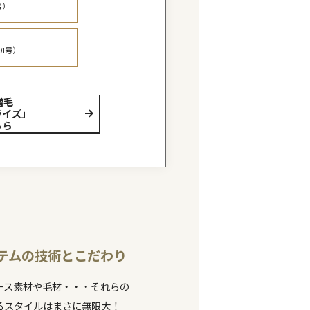
特に自社開発の人工毛髪は立体的な毛色はもちろん、「
い・太い」「硬い・柔らかい」など、自髪との区別がつ
ないほどの再現力で理想のスタイルを実現します。
特許技術