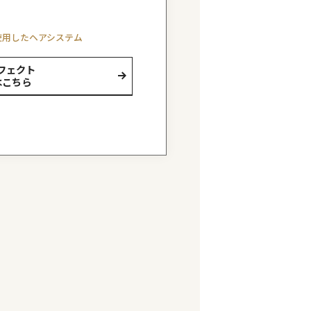
WIG
ウィッグ・ヘアシステムの
技術とこだわ
商品の種類、さまざまなベース素材や毛材・・・それら
組み合わせから生み出されるスタイルはまさに無限大！
ライフスタイルに合わせてさまざまな装着方法もご用意
ており、簡単に扱えるストッパーでさえサイズや素材な
２０種類取り揃えるなど、どんな細かなこだわりにもご
応いたします。