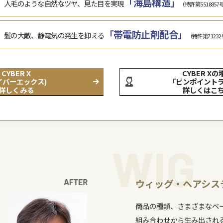
アデランス独自の
技術を持つアデランス独自の人工毛髪
R X (サイバーエックス)」
生。アデランス史上最高のハリコシを持ち、見た
適な使い心地、そのどちらにも徹底的にこだ