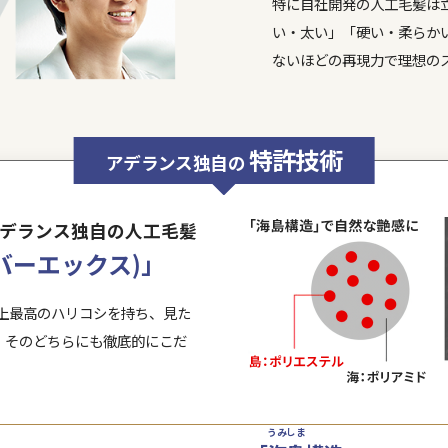
※1 上
特許技術が生かされています。
※2 出
※3 上
一人の魅力を最大限に引き出すアデラン
※2023
にご満足いただいています。