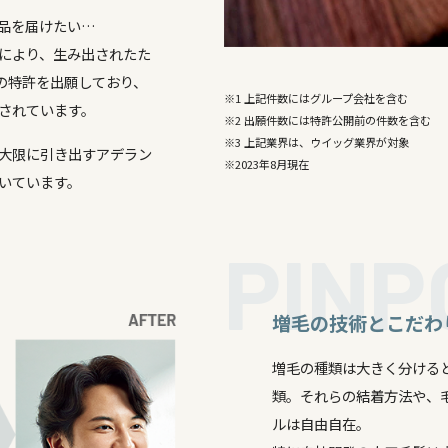
計413の特許を出願※
、アデランスの
自然に、もっと快適に。」
な、高品質の商品を届けたい…
年にわたる研究により、生み出されたた
界で合計413の特許を出願しており、