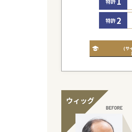
2つの特許
「CYBE
2022年に誕
目の自然さ、快