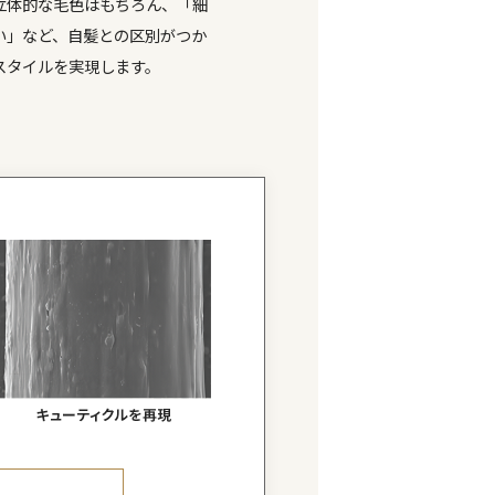
記件数にはグループ会社を含む
願件数には特許公開前の件数を含む
記業界は、ウイッグ業界が対象
年8月現在
PINPOIN
増毛の技術とこだわり
増毛の種類は大きく分けると「点」「線」「面」の3種
類。それらの結着方法や、毛材の組み合わせでヘアスタ
ルは自由自在。