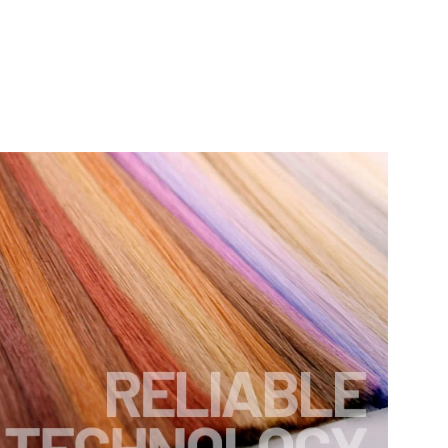
アデランス
SON
理由