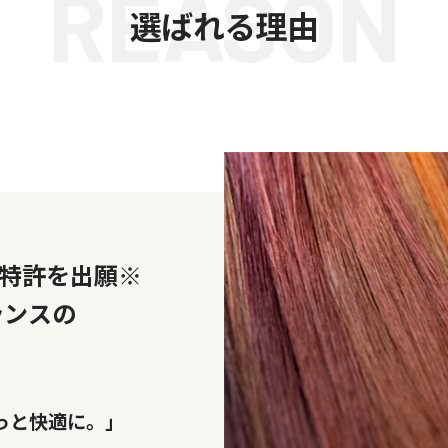
実績・満足度で選ぶなら
REA
選ばれる