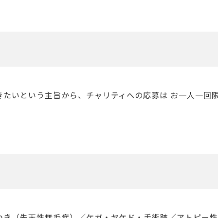
きたいという主旨から、チャリティへの応募は お一人一回
つき（先天性無毛症）／ケガ・ヤケド・手術跡／アトピー