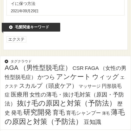
イに保つ方法
2021年09月29日
毛髪関連キーワード
エクステ
タグクラウド
AGA （男性型脱毛症）
CSR
FAGA （女性の男
アンケート
ウィッグ
かつら
性型脱毛症）
エ
スカルプ（頭皮ケア）
円形脱毛
クステ
マッサージ
医療用
女性の薄毛・抜け毛対策（原因・予防
症
抜け毛の原因と対策（予防法）
法）
歴
薄毛
研究開発
育毛
発毛
史
育毛シャンプー
薄毛
の原因と対策（予防法）
豆知識