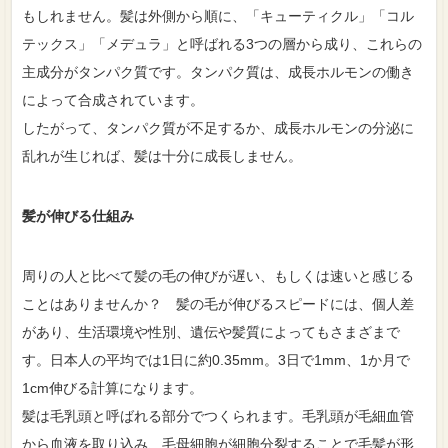
もしれません。髪は外側から順に、「キューティクル」「コル
テックス」「メデュラ」と呼ばれる3つの層から成り、これらの
主成分がタンパク質です。タンパク質は、成長ホルモンの働き
によって合成されています。
したがって、タンパク質が不足するか、成長ホルモンの分泌に
乱れが生じれば、髪は十分に成長しません。
髪が伸びる仕組み
周りの人と比べて髪の毛の伸びが遅い、もしくは速いと感じる
ことはありませんか？ 髪の毛が伸びるスピードには、個人差
があり、生活環境や性別、遺伝や髪質によってもさまざまで
す。日本人の平均では1日に約0.35mm。3日で1mm、1か月で
1cm伸びる計算になります。
髪は毛乳頭と呼ばれる部分でつくられます。毛乳頭が毛細血管
から血液を取り込み、毛母細胞が細胞分裂することで毛髪が形