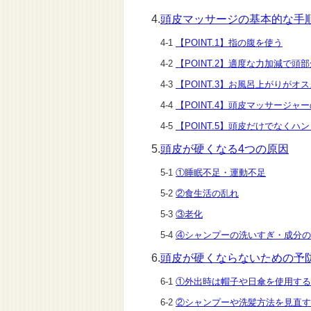
4.
頭皮マッサージの基本的な手
4-1
【POINT.1】指の腹を使う
4-2
【POINT.2】適度な力加減で
4-3
【POINT.3】お風呂上がりがオ
4-4
【POINT.4】頭皮マッサージャ
4-5
【POINT.5】頭皮だけでなくハ
5.
頭皮が硬くなる4つの原因
5-1
①睡眠不足・運動不足
5-2
②食生活の乱れ
5-3
③老化
5-4
④シャンプーの洗いすぎ・成分の
6.
頭皮が硬くならないための予
6-1
①外出時は帽子や日傘を使用する
6-2
②シャンプーや洗髪方法を見直す