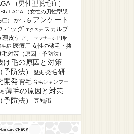
AGA （男性型脱毛症）
CSR
FAGA （女性の男性型脱
アンケート
かつら
毛症）
ウィッグ
スカルプ
エクステ
（頭皮ケア）
円形
マッサージ
医療用
女性の薄毛・抜
脱毛症
け毛対策（原因・予防法）
抜け毛の原因と対策
（予防法）
研
発毛
歴史
究開発
育毛
育毛シャンプー
薄毛の原因と対策
薄毛
（予防法）
豆知識
Hair care
CHECK!