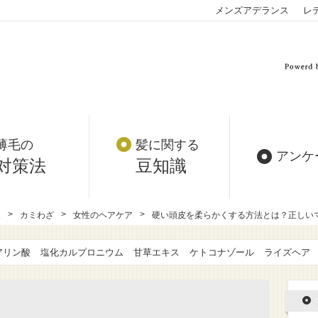
メンズアデランス
レ
薄毛の
髪に関する
アンケ
対策法
豆知識
報
カミわざ
女性のヘアケア
硬い頭皮を柔らかくする方法とは？正しい
アリン酸
塩化カルプロニウム
甘草エキス
ケトコナゾール
ライズヘア