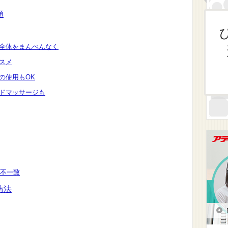
順
頭部全体をまんべんなく
ススメ
ーの使用もOK
ンドマッサージも
不一致
防法