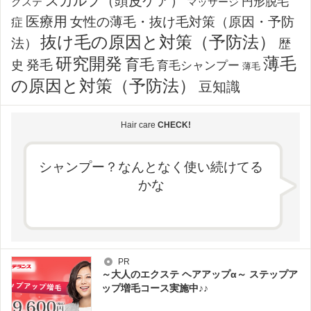
スカルプ（頭皮ケア）
円形脱毛
クステ
マッサージ
医療用
女性の薄毛・抜け毛対策（原因・予防
症
抜け毛の原因と対策（予防法）
法）
歴
薄毛
研究開発
育毛
発毛
史
育毛シャンプー
薄毛
の原因と対策（予防法）
豆知識
Hair care
CHECK!
シャンプー？なんとなく使い続けてる
かな
PR
～大人のエクステ ヘアアップα～ ステップア
ップ増毛コース実施中♪♪