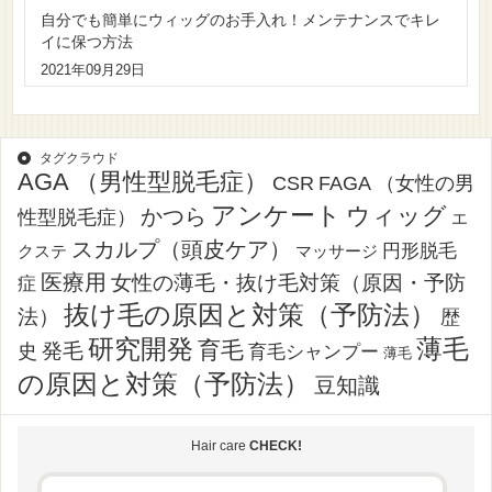
自分でも簡単にウィッグのお手入れ！メンテナンスでキレ
イに保つ方法
2021年09月29日
タグクラウド
AGA （男性型脱毛症）
CSR
FAGA （女性の男
アンケート
ウィッグ
かつら
性型脱毛症）
エ
スカルプ（頭皮ケア）
円形脱毛
クステ
マッサージ
医療用
女性の薄毛・抜け毛対策（原因・予防
症
抜け毛の原因と対策（予防法）
法）
歴
薄毛
研究開発
育毛
発毛
史
育毛シャンプー
薄毛
の原因と対策（予防法）
豆知識
Hair care
CHECK!