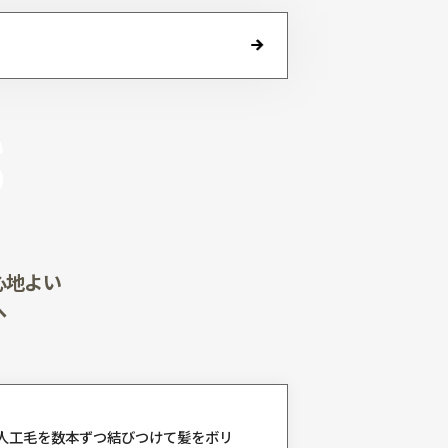
UCTS
ービス