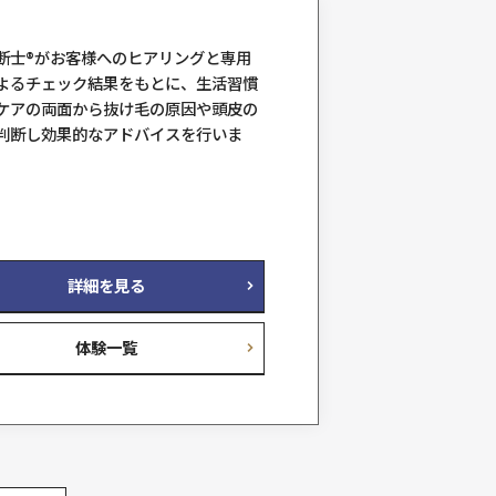
人間の髪には、生えてから抜けるま
サイクル（ヘアサイクル）がありま
ト
そのサイクルを正常化して、髪が自
育っていけるようサポートします。
ヘアリプロ体験
料金例
13,200円（税込）
詳細を見る
料金一覧
体験