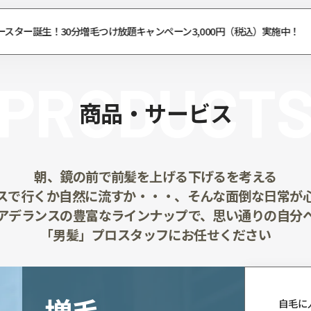
ウィッグの修理・お直し！ウィッグ安心リペアサービス
PROD
商品・サ