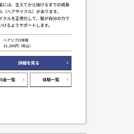
るといった方法で髪をボリュームア
ム
ます。
部分的にも全体的にも、アデランス
まな技術を組み合わせてご要望に応
をご提案します。
を
メンズアデランス
料金例
187,000円（税込）～
詳細を見る
料金一覧
体験