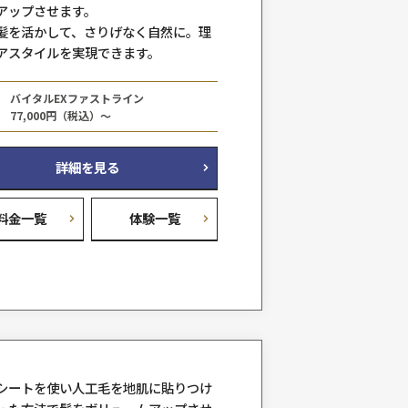
る下げるを考える
、
そんな面倒な日常が心地よい
プで、
思い通りの自分へ
お任せください
自毛に人工毛を数本ずつ結びつけて
ュームアップさせます。
自分の髪を活かして、さりげなく自
術で
想のヘアスタイルを実現できます。