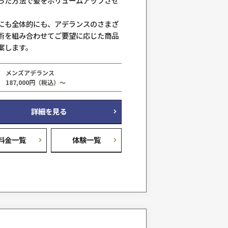
バイタルEXファストライン
料金例
77,000円（税込）～
詳細を見る
料金一覧
体験
だけ
特殊なシートを使い人工毛を地肌に