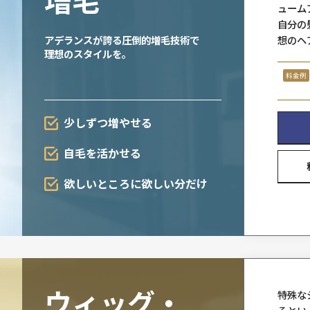
朝、鏡の前で前髪を上げ
ワックスで行くか自然に流すか・・・
アデランスの豊富なラインナッ
「男髪」プロスタッフに
増毛
アデランスが誇る圧倒的増毛技
理想のスタイルを。