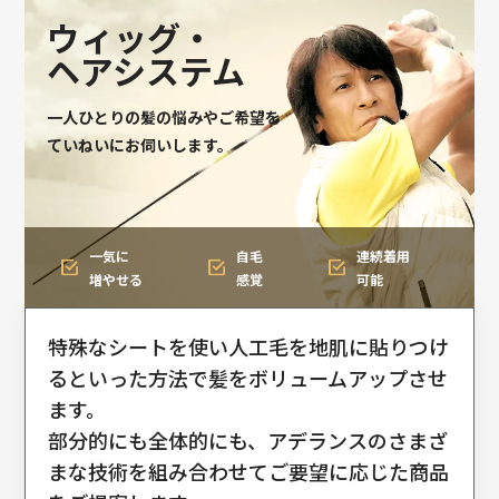
ウィッグ・
ヘアシステム
一人ひとりの髪の悩みやご希望を
ていねいにお伺いします。
一気に
自毛
連続着用
増やせる
感覚
可能
特殊なシートを使い人工毛を地肌に貼りつけ
るといった方法で髪をボリュームアップさせ
ます。
部分的にも全体的にも、アデランスのさまざ
まな技術を組み合わせてご要望に応じた商品