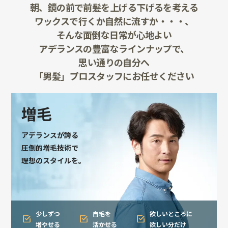
朝、鏡の前で前髪を上げる下げるを考える
ワックスで行くか自然に流すか・・・、
そんな面倒な日常が心地よい
アデランスの豊富なラインナップで、
思い通りの自分へ
「男髪」プロスタッフにお任せください
増毛
アデランスが誇る
圧倒的増毛技術で
理想のスタイルを。
少しずつ
自毛を
欲しいところに
増やせる
活かせる
欲しい分だけ