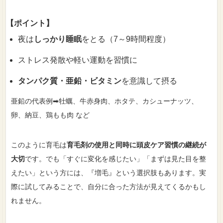
【ポイント】
夜は
しっかり睡眠
をとる（7～9時間程度）
ストレス発散や軽い運動を習慣に
タンパク質・亜鉛・ビタミン
を意識して摂る
亜鉛の代表例➡牡蠣、牛赤身肉、ホタテ、カシューナッツ、
卵、納豆、鶏もも肉 など
このように育毛は
育毛剤の使用と同時に頭皮ケア習慣の継続が
大切
です。でも「すぐに変化を感じたい」「まずは見た目を整
えたい」という方には、『増毛』という選択肢もあります。実
際に試してみることで、自分に合った方法が見えてくるかもし
れません。