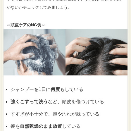
がないかチェックしてみましょう。
～頭皮ケアのNG例～
シャンプーを1日に
何度
もしている
強くこすって洗う
など、頭皮を傷つけている
すすぎが不十分で、泡や汚れが残っている
髪を
自然乾燥のまま放置
している