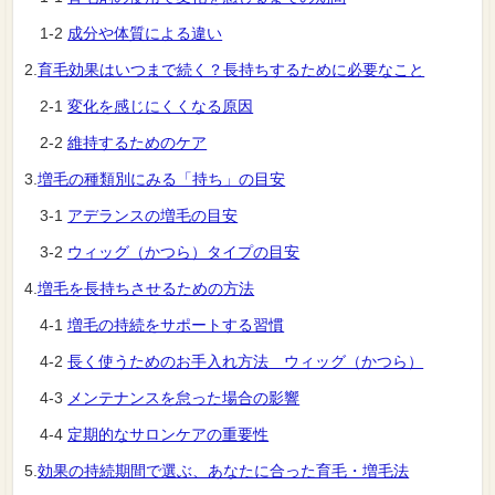
1-2
成分や体質による違い
2.
育毛効果はいつまで続く？長持ちするために必要なこと
2-1
変化を感じにくくなる原因
2-2
維持するためのケア
3.
増毛の種類別にみる「持ち」の目安
3-1
アデランスの増毛の目安
3-2
ウィッグ（かつら）タイプの目安
4.
増毛を長持ちさせるための方法
4-1
増毛の持続をサポートする習慣
4-2
長く使うためのお手入れ方法 ウィッグ（かつら）
4-3
メンテナンスを怠った場合の影響
4-4
定期的なサロンケアの重要性
5.
効果の持続期間で選ぶ、あなたに合った育毛・増毛法