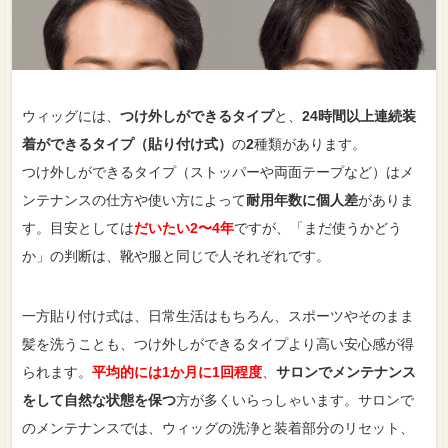
ウィッグには、
つけ外しができるタイプ
と、
24時間以上連続装
着ができるタイプ（貼り付け式）
の
2
種類があります。
つけ外しができるタイプ（ストッパーや両面テープなど）はメ
ンテナンスの仕方や使い方によって
耐用年数に個人差
がありま
す。目安としては
だいたい2〜4年
ですが、「まだ使うかどう
か」の判断は、靴や服と同じで人それぞれです。
一方貼り付け式は、日常生活はもちろん、スポーツやそのまま
髪を洗うことも、つけ外しができるタイプより高い安心感が得
られます。
平均的には1か月に1回程度
、
サロンでメンテナンス
をして自然な状態を保つ
方が多くいらっしゃいます。サロンで
のメンテナンスでは、ウィッグの洗浄と装着部分のリセット、