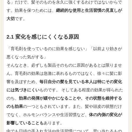
る」だけで、髪そのものを永久に強くするわけではないからで
す。効果を保つためには、
継続的な使用と生活習慣の見直しが
大切
です。
2.1 変化を感じにくくなる原因
「育毛剤を使っているのに効果を感じない」「以前より効きが
悪くなった気がする」
そんなとき、必ずしも製品そのものに原因があるとは限りませ
ん。育毛剤の効果は急激に表れるものではなく、徐々に髪に影
響を及ぼすため、
毎日自分の髪を見ている本人は特にその変化
には気づきにくい
ものです。 そしてある程度の効果が得られた
のち、
効果の発揮が緩やかになることや、その状態を維持する
のも効果
の一つともされています。また、髪や頭皮の状態だけ
でなく、ホルモンバランスや生活習慣など、
体の内側の変化が
影響していることも
あります。
中でも日頃の手入れ方法や生活習慣について、思い当たるもの