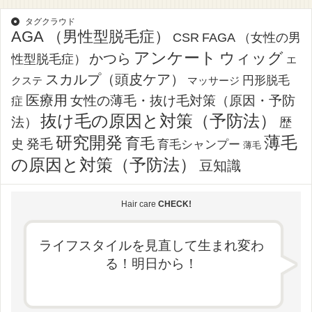
タグクラウド
AGA （男性型脱毛症）
CSR
FAGA （女性の男
アンケート
ウィッグ
かつら
性型脱毛症）
エ
スカルプ（頭皮ケア）
円形脱毛
クステ
マッサージ
医療用
女性の薄毛・抜け毛対策（原因・予防
症
抜け毛の原因と対策（予防法）
法）
歴
薄毛
研究開発
育毛
発毛
史
育毛シャンプー
薄毛
の原因と対策（予防法）
豆知識
Hair care
CHECK!
ライフスタイルを見直して生まれ変わ
る！明日から！