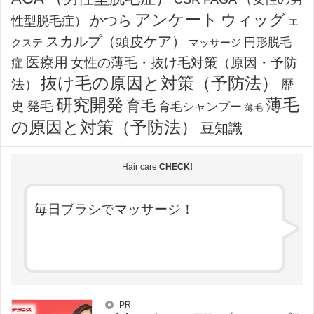
アンケート
ウィッグ
かつら
性型脱毛症）
エ
スカルプ（頭皮ケア）
円形脱毛
クステ
マッサージ
医療用
女性の薄毛・抜け毛対策（原因・予防
症
抜け毛の原因と対策（予防法）
法）
歴
薄毛
研究開発
育毛
発毛
史
育毛シャンプー
薄毛
の原因と対策（予防法）
豆知識
Hair care
CHECK!
毎日ブラシでマッサージ！
PR