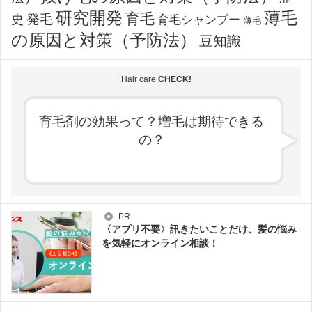
薄毛
研究開発
育毛
発毛
史
育毛シャンプー
薄毛
の原因と対策（予防法）
豆知識
Hair care
CHECK!
育毛剤の効果って？増毛は期待できる
の？
PR
〈アプリ不要〉訊きたいことだけ、髪の悩み
を気軽にオンライン相談！