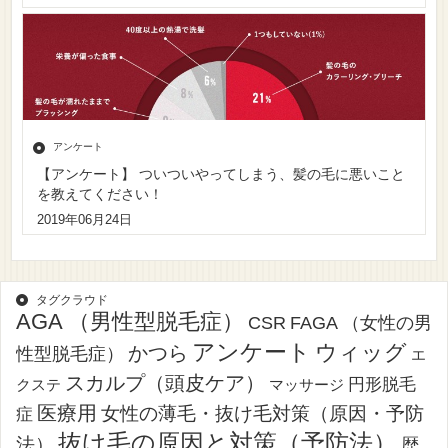
アンケート
【アンケート】 ついついやってしまう、髪の毛に悪いこと
を教えてください！
2019年06月24日
タグクラウド
AGA （男性型脱毛症）
CSR
FAGA （女性の男
アンケート
ウィッグ
かつら
性型脱毛症）
エ
スカルプ（頭皮ケア）
円形脱毛
クステ
マッサージ
医療用
女性の薄毛・抜け毛対策（原因・予防
症
抜け毛の原因と対策（予防法）
法）
歴