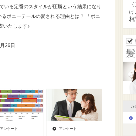
〈
れている定番のスタイルが圧勝という結果になり
け
いるポニーテールの愛される理由とは？ 「ポニ
相
表いたします♪
月26日
カ
アンケート
アンケート