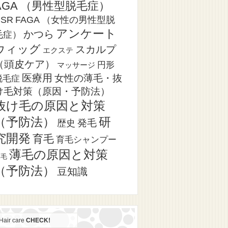
AGA （男性型脱毛症）
CSR
FAGA （女性の男性型脱
アンケート
かつら
毛症）
ウィッグ
スカルプ
エクステ
（頭皮ケア）
円形
マッサージ
医療用
女性の薄毛・抜
脱毛症
け毛対策（原因・予防法）
抜け毛の原因と対策
（予防法）
研
発毛
歴史
究開発
育毛
育毛シャンプー
薄毛の原因と対策
薄毛
（予防法）
豆知識
Hair care
CHECK!