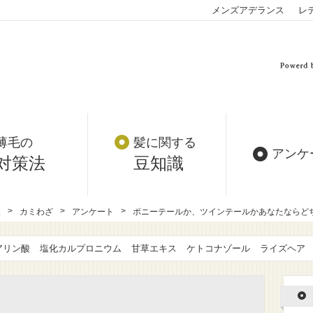
メンズアデランス
レ
薄毛の
髪に関する
アンケ
対策法
豆知識
報
カミわざ
アンケート
ポニーテールか、ツインテールかあなたならどちら
アリン酸
塩化カルプロニウム
甘草エキス
ケトコナゾール
ライズヘア