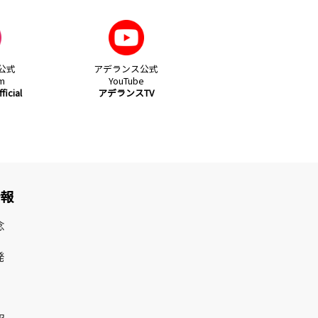
公式
アデランス公式
am
YouTube
icial
アデランスTV
情報
念
発