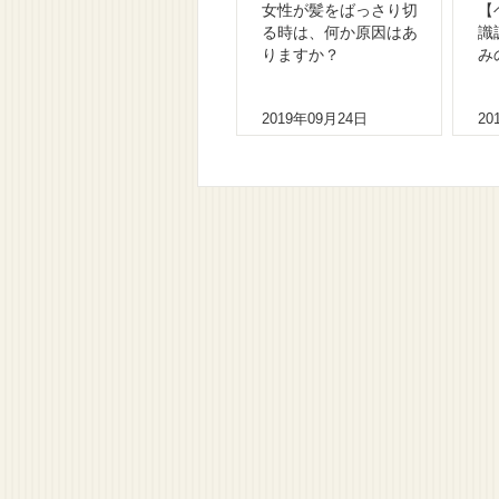
女性が髪をばっさり切
【
る時は、何か原因はあ
識
りますか？
み
2019年09月24日
20