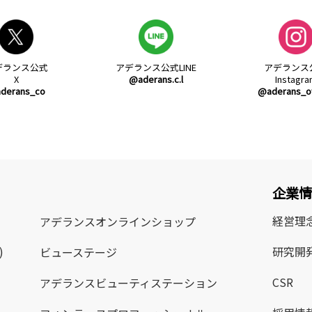
デランス公式
アデランス公式
LINE
アデランス
X
@aderans.c.l
Instagr
derans_co
@aderans_off
企業
経営理
アデランス
オンラインショップ
)
研究開
ビューステージ
CSR
アデランス
ビューティステーション