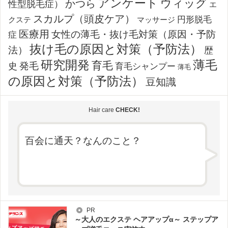
アンケート
ウィッグ
かつら
性型脱毛症）
エ
スカルプ（頭皮ケア）
円形脱毛
クステ
マッサージ
医療用
女性の薄毛・抜け毛対策（原因・予防
症
抜け毛の原因と対策（予防法）
法）
歴
薄毛
研究開発
育毛
発毛
史
育毛シャンプー
薄毛
の原因と対策（予防法）
豆知識
Hair care
CHECK!
百会に通天？なんのこと？
PR
～大人のエクステ ヘアアップα～ ステップア