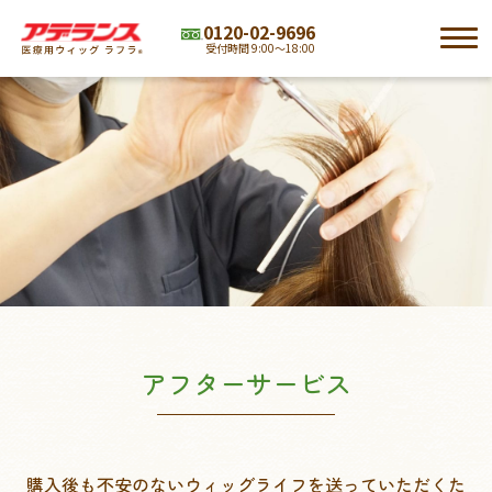
0120-02-9696
受付時間 9:00～18:00
アデランスの医療用ウィッグ ラフラ
TOP
®
ラインナップ
初めての方へ
サービス
外見ケア・お役立ちグッズ
アフターサービス
購入後も不安のないウィッグライフを送っていただくた