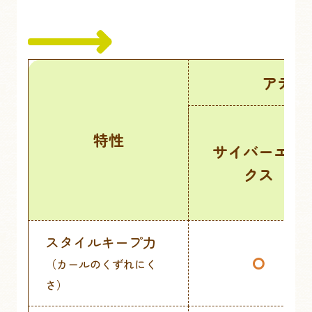
アデラ
特性
サイバーエッ
クス
スタイルキープ力
⭘
（カールのくずれにく
さ）