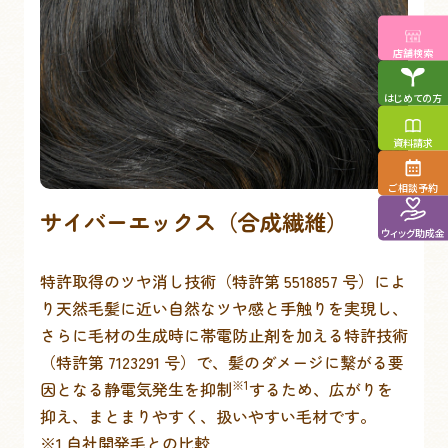
店舗検索
はじめての方
資料請求
ご相談予約
サイバーエックス（合成繊維）
ウィッグ助成金
特許取得のツヤ消し技術（特許第 5518857 号）によ
り天然毛髪に近い自然なツヤ感と手触りを実現し、
さらに毛材の生成時に帯電防止剤を加える特許技術
（特許第 7123291 号）で、髪のダメージに繋がる要
※1
因となる静電気発生を抑制
するため、広がりを
抑え、まとまりやすく、扱いやすい毛材です。
※1 自社開発毛との比較​