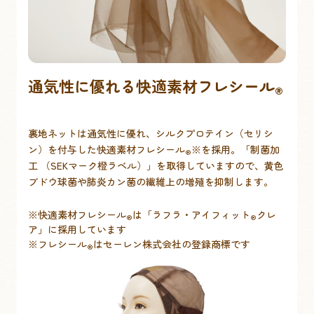
通気性に優れる快適素材フレシール
®
裏地ネットは通気性に優れ、シルクプロテイン（セリシ
ン）を付与した快適素材フレシール
※を採用。「制菌加
®
工 （SEKマーク橙ラベル）」を取得していますので、黄色
ブドウ球菌や肺炎カン菌の繊維上の増殖を抑制します。
※快適素材フレシール
は「ラフラ・アイフィット
クレ
®
®
ア」に採用しています
※フレシール
はセーレン株式会社の登録商標です
®