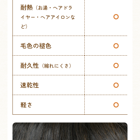
耐熱
（お湯・ヘアドラ
⭘
イヤー・ヘアアイロンな
ど）
毛色の褪色
⭘
耐久性
⭘
（縮れにくさ）
速乾性
⭘
軽さ
⭘