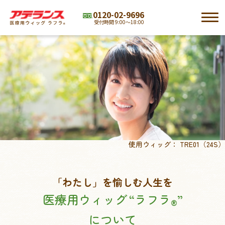
0120-02-9696
受付時間 9:00～18:00
アデランスの医療用ウィッグ ラフラ
TOP
®
ラインナップ
初めての方へ
サービス
使用ウィッグ： TRE01（24S）
外見ケア・お役立ちグッズ
「わたし」を愉しむ人生を
医療用ウィッグ
“ラフラ
”
®
について