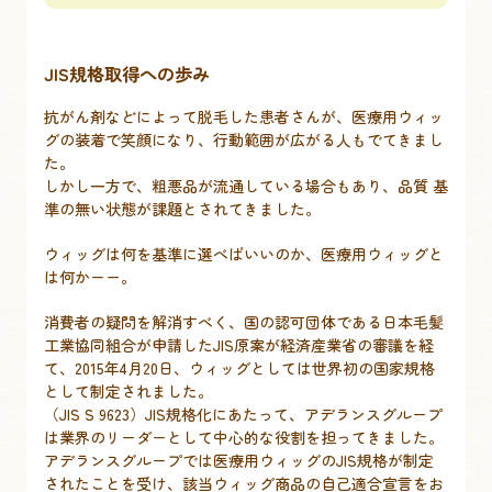
JIS規格取得への歩み
抗がん剤などによって脱毛した患者さんが、医療用ウィッ
グの装着で笑顔になり、行動範囲が広がる人もでてきまし
た。
しかし一方で、粗悪品が流通している場合もあり、品質 基
準の無い状態が課題とされてきました。​
ウィッグは何を基準に選べばいいのか、医療用ウィッグと
は何かーー。​
​ 消費者の疑問を解消すべく、国の認可団体である日本毛髪
工業協同組合が申請したJIS原案が経済産業省の審議を経
て、2015年4月20日、ウィッグとしては世界初の国家規格
として制定されました。
（JIS S 9623）JIS規格化にあたって、アデランスグループ
は業界のリーダーとして中心的な役割を担ってきました。
アデランスグループでは医療用ウィッグのJIS規格が制定
されたことを受け、該当ウィッグ商品の自己適合宣言をお