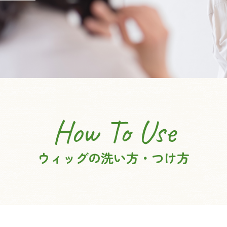
ウィッグの洗い方・つけ方・アレンジ
サービス
アフターサービス
フォンテーヌ・アデランスの店舗検索
®
病院内ヘアサロン(理・美容室) こもれび
のご案内
How To Use
よくあるご質問
ウィッグの洗い方・つけ方