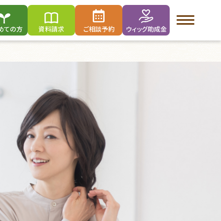
めての方
資料請求
ご相談予約
ウィッグ助成金
外見ケア・お役立ちグッズ
Rafra Lunica(ラフラ ルニカ)
脱毛時用の帽子・キャップ
外見ケア・お役立ちグッズ
治療中の様々なケアを動画でご紹介
サイトマップ