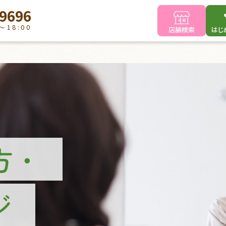
-9696
～18:00
店舗検索
はじ
ラ
TOP
®
初めての方へ
医療用ウィッグの選び方
医療用ウィッグを初めてお使いになる方へ
方・
医療用ウィッグ”ラフラ
”について
®
ご予約相談～ウィッグ受け取りまでの流れ
ジ
これから医療用ウィッグを購入される方へアドバイス
お客さまの声