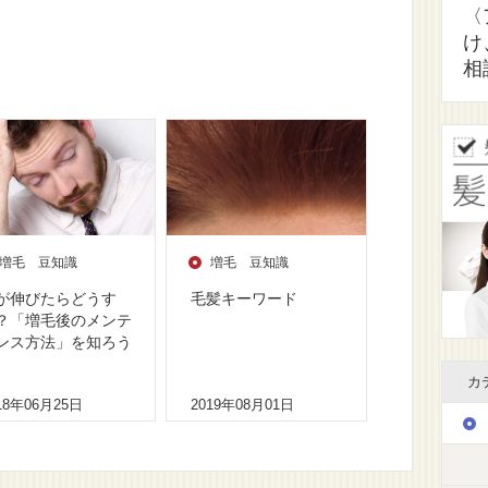
〈
け
相
増毛 豆知識
増毛 豆知識
が伸びたらどうす
毛髪キーワード
？「増毛後のメンテ
ンス方法」を知ろう
カ
18年06月25日
2019年08月01日