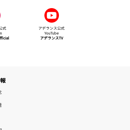
公式
アデランス公式
am
YouTube
icial
アデランスTV
情報
念
発