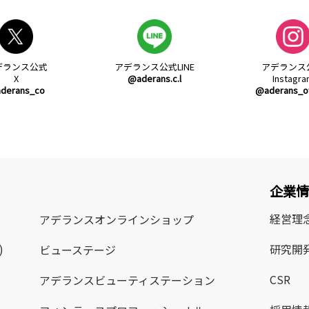
デランス公式
アデランス公式
LINE
アデランス
X
@aderans.c.l
Instagr
derans_co
@aderans_off
企業
経営理
アデランス
オンラインショップ
)
研究開
ビューステージ
CSR
アデランス
ビューティステーション