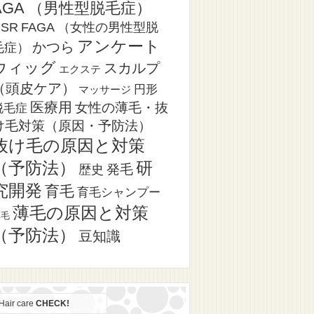
AGA （男性型脱毛症）
CSR
FAGA （女性の男性型脱
アンケート
かつら
毛症）
ウィッグ
スカルプ
エクステ
（頭皮ケア）
円形
マッサージ
医療用
女性の薄毛・抜
脱毛症
け毛対策（原因・予防法）
抜け毛の原因と対策
（予防法）
研
発毛
歴史
究開発
育毛
育毛シャンプー
薄毛の原因と対策
薄毛
（予防法）
豆知識
Hair care
CHECK!