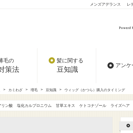
メンズアデランス
レ
薄毛の
髪に関する
アンケ
対策法
豆知識
報
カミわざ
増毛
豆知識
ウィッグ（かつら）購入のタイミング
アリン酸
塩化カルプロニウム
甘草エキス
ケトコナゾール
ライズヘア