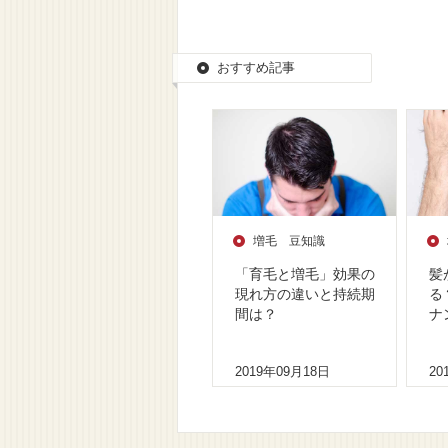
おすすめ記事
増毛 豆知識
「育毛と増毛」効果の
髪
現れ方の違いと持続期
る
間は？
ナ
2019年09月18日
20