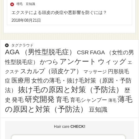
増毛 豆知識
エクステによる頭皮の炎症や悪影響を防ぐには？
2018年08月21日
タグクラウド
AGA （男性型脱毛症）
CSR
FAGA （女性の男
アンケート
ウィッグ
かつら
性型脱毛症）
エ
スカルプ（頭皮ケア）
円形脱毛
クステ
マッサージ
医療用
女性の薄毛・抜け毛対策（原因・予防
症
抜け毛の原因と対策（予防法）
法）
歴
薄毛
研究開発
育毛
発毛
史
育毛シャンプー
薄毛
の原因と対策（予防法）
豆知識
Hair care
CHECK!