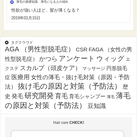
薄毛の基礎知識 薄毛になる人の傾向
性欲が強い人ほど、髪が薄くなる？
2019年01月15日
タグクラウド
AGA （男性型脱毛症）
CSR
FAGA （女性の男
アンケート
ウィッグ
かつら
性型脱毛症）
エ
スカルプ（頭皮ケア）
円形脱毛
クステ
マッサージ
医療用
女性の薄毛・抜け毛対策（原因・予防
症
抜け毛の原因と対策（予防法）
法）
歴
薄毛
研究開発
育毛
発毛
史
育毛シャンプー
薄毛
の原因と対策（予防法）
豆知識
Hair care
CHECK!