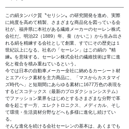
この絹タンパク質〝セリシン〟の研究開発を進め、実際
に純度を高めて精製、さまざまな商品化を図っている会
社が、福井県に本社がある繊維メーカーのセーレン株式
会社だ。明治22（1889）年、蚕（かいこ）から生み出さ
れる絹を精練する会社として創業、すでにその歴史は１
世紀以上になる。社名の「セーレン」はこの絹の〝精
練〟を意味する。セーレン株式会社の繊維技術は常に進
化と複合を積み重ねているという。
今では日本の自動車メーカー全社に納めるカーシート材
とエアバック素材を主力商品に、「マスからカスタマイ
ズ時代へ」と短期間にあらゆる素材に1677万色の表現を
するビスコテックス（最新のプロダクションシステム）
でファッション業界をはじめとするさまざまな分野で革
命を起こす一方、エレクトロニクス、メディカル、そし
て環境・生活資材分野などへも多様に進化し続けてい
る。
そんな進化を続ける会社セーレンの基本は、あくまでも