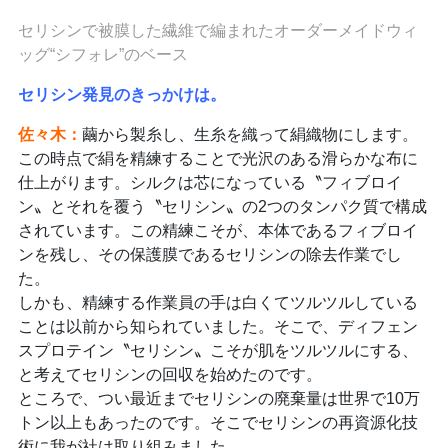
セリシンで被膜した繊維で編まれたオーダーメイドウィ
ッグ“シフォレ”のベース
セリシン発見のきっかけは。
佐々木
：
繭から製糸し、生糸を織って絹織物にします。
この時点で絹を精練することで光沢のある滑らかな布に
仕上がります。シルクは芯になっている〝フィブロイ
ン〟とそれを覆う〝セリシン〟の2つのタンパク質で構成
されています。この精練こそが、本体であるフィブロイ
ンを残し、その保護膜であるセリシンの除去作業でし
た。
しかも、精練する作業員の手は白くてツルツルしている
ことは以前から知られていました。そこで、ディフェン
スプロテイン〝セリシン〟こそが肌をツルツルにする、
と考えてセリシンの回収を始めたのです。
ところで、つい最近までセリシンの廃棄量は世界で10万
トン以上もあったのです。そこでセリシンの再資源化技
術に我が社は取り組みました。