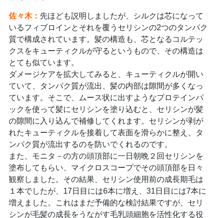
佐々木
：
先ほども説明しましたが、シルクは芯になって
いるフィブロインとそれを覆うセリシンの2つのタンパク
質で構成されています。髪の構造も、芯となるコルテッ
クスをキューティクルが守るというもので、その構造は
とても似ています。
ダメージケアを拡大してみると、キューティクルが開い
ていて、タンパク質が流出、髪の内部は隙間が多くなっ
ています。そこで、ムース状に出すようなプロテインパ
ックを使って髪にセリシンを塗り込むと、セリシンが髪
の隙間に入り込んで補修してくれます。セリシンが剥が
れたキューティクルを接着して表面を滑らかに整え、タ
ンパク質が流出するのを防いでくれるのです。
また、モニタ－の方の頭頂部に一日朝晩２回セリシンを
塗布してもらい、マイクロスコープでその頭頂部を日々
観察しました。その結果、セリシン使用前の成長期毛は
１本でしたが、17日目には6本に増え、31日目には7本に
増えました。これはまだ予備的な検討結果ですが、セリ
シンが毛髪の成長をうながす毛乳頭細胞を活性化する役