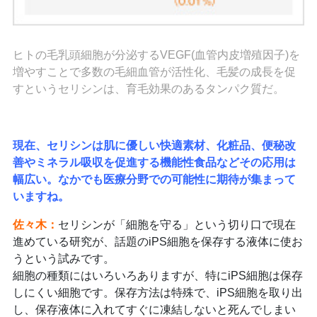
ヒトの毛乳頭細胞が分泌するVEGF(血管内皮増殖因子)を
増やすことで多数の毛細血管が活性化、毛髪の成長を促
すというセリシンは、育毛効果のあるタンパク質だ。
現在、セリシンは肌に優しい快適素材、化粧品、便秘改
善やミネラル吸収を促進する機能性食品などその応用は
幅広い。なかでも医療分野での可能性に期待が集まって
いますね。
佐々木
：
セリシンが「細胞を守る」という切り口で現在
進めている研究が、話題のiPS細胞を保存する液体に使お
うという試みです。
細胞の種類にはいろいろありますが、特にiPS細胞は保存
しにくい細胞です。保存方法は特殊で、iPS細胞を取り出
し、保存液体に入れてすぐに凍結しないと死んでしまい