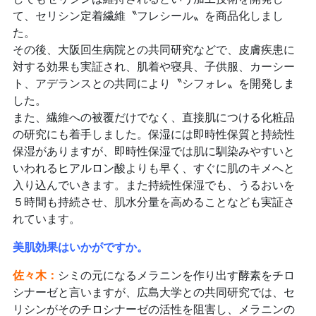
て、セリシン定着繊維〝フレシール〟を商品化しまし
た。
その後、大阪回生病院との共同研究などで、皮膚疾患に
対する効果も実証され、肌着や寝具、子供服、カーシー
ト、アデランスとの共同により〝シフォレ〟を開発しま
した。
また、繊維への被覆だけでなく、直接肌につける化粧品
の研究にも着手しました。保湿には即時性保質と持続性
保湿がありますが、即時性保湿では肌に馴染みやすいと
いわれるヒアルロン酸よりも早く、すぐに肌のキメへと
入り込んでいきます。また持続性保湿でも、うるおいを
５時間も持続させ、肌水分量を高めることなども実証さ
れています。
美肌効果はいかがですか。
佐々木：
シミの元になるメラニンを作り出す酵素をチロ
シナーゼと言いますが、広島大学との共同研究では、セ
リシンがそのチロシナーゼの活性を阻害し、メラニンの