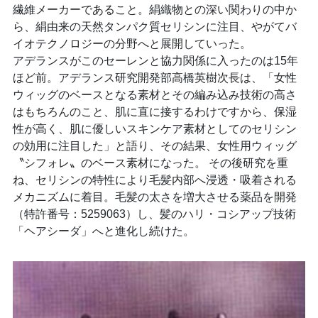
繊維メーカーであること。絹織物との深い関わりの中か
ら、絹由来の天然タンパク質セリシンに注目、やがてバ
イオテクノロジーの分野へと展開していった。
アデランスがこのセーレンと協力関係に入ったのは15年
ほど前。アデランス研究開発部高橋英樹次長は、「女性
ウィッグのベースとなる素材とその編み込み技術の高さ
はもちろんのこと、肌に直に接するわけですから、保湿
性が高く、肌に優しいスキンケア素材としてのセリシン
の効用に注目した」と語り、その結果、女性用ウィッグ
〝シフォレ〟のベース素材になった。 その後研究を重
ね、セリシンの特性により毛髪内部へ浸透・吸着される
メカニズムに着目。毛髪の太さを増大させる薬品を開発
（特許番号：5259063）し、髪のハリ・コシアップ技術
「ヘアシーダ」へと進化し続けた。