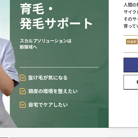
ヘアシステ
一人ひとりの髪の悩みやご希望
ていねいにお伺いします。
一気に
増やせる
自毛
感覚
連続着用
可能