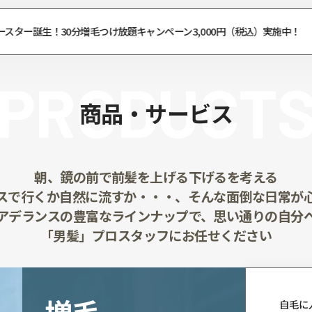
ウィッグの修理・お直し！ウィッグ安心リペアサービス
PROD
商品・サ