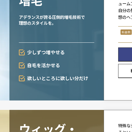
朝、鏡の前で前髪を上げ
ワックスで行くか自然に流すか・・・
アデランスの豊富なラインナッ
「男髪」プロスタッフに
増毛
アデランスが誇る圧倒的増毛技
理想のスタイルを。