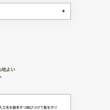
UCTS
ービス