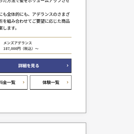
バイタルEXファストライン
料金例
77,000円（税込）～
詳細を見る
料金一覧
体験
だけ
特殊なシートを使い人工毛を地肌に