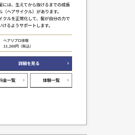
るといった方法で髪をボリュームア
ム
ます。
部分的にも全体的にも、アデランス
まな技術を組み合わせてご要望に応
をご提案します。
を
メンズアデランス
料金例
187,000円（税込）～
詳細を見る
料金一覧
体験