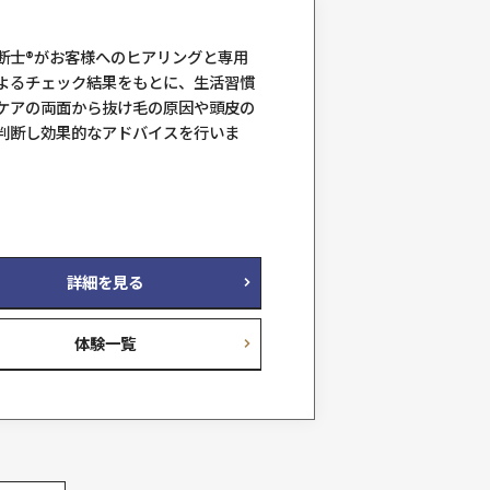
人間の髪には、生えてから抜けるま
サイクル（ヘアサイクル）がありま
ト
そのサイクルを正常化して、髪が自
育っていけるようサポートします。
ヘアリプロ体験
料金例
13,200円（税込）
詳細を見る
料金一覧
体験