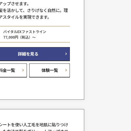
る下げるを考える
、
そんな面倒な日常が心地よい
プで、
思い通りの自分へ
お任せください
自毛に人工毛を数本ずつ結びつけて
ュームアップさせます。
自分の髪を活かして、さりげなく自
術で
想のヘアスタイルを実現できます。