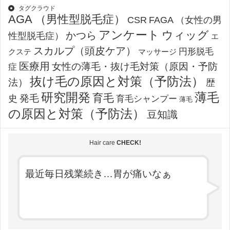
タグクラウド
AGA （男性型脱毛症）
CSR
FAGA （女性の男
アンケート
ウィッグ
かつら
性型脱毛症）
エ
スカルプ（頭皮ケア）
円形脱毛
クステ
マッサージ
医療用
女性の薄毛・抜け毛対策（原因・予防
症
抜け毛の原因と対策（予防法）
法）
歴
薄毛
研究開発
育毛
発毛
史
育毛シャンプー
薄毛
の原因と対策（予防法）
豆知識
Hair care
CHECK!
最近毎日残業続き…胃が痛いなぁ