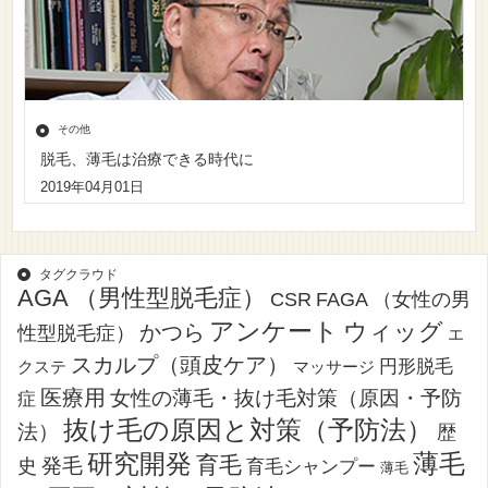
その他
脱毛、薄毛は治療できる時代に
2019年04月01日
タグクラウド
AGA （男性型脱毛症）
CSR
FAGA （女性の男
アンケート
ウィッグ
かつら
性型脱毛症）
エ
スカルプ（頭皮ケア）
円形脱毛
クステ
マッサージ
医療用
女性の薄毛・抜け毛対策（原因・予防
症
抜け毛の原因と対策（予防法）
法）
歴
薄毛
研究開発
育毛
発毛
史
育毛シャンプー
薄毛