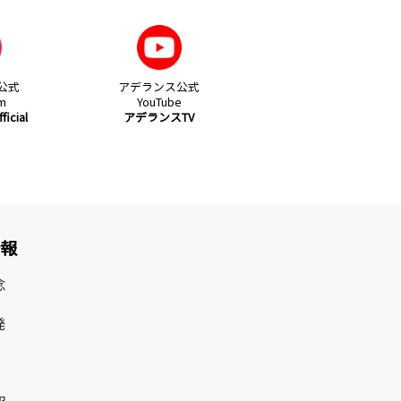
公式
アデランス公式
am
YouTube
icial
アデランスTV
情報
念
発