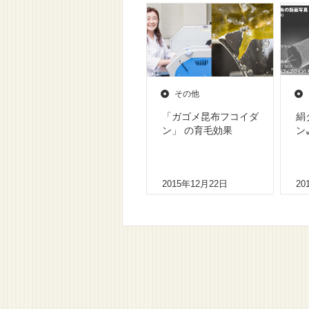
その他
「ガゴメ昆布フコイダ
絹
ン」 の育毛効果
ン
2015年12月22日
20