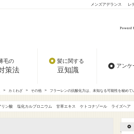
メンズアデランス
レ
薄毛の
髪に関する
アンケ
対策法
豆知識
報
カミわざ
その他
フラーレンの抗酸化力は、未知なる可能性を秘めて
アリン酸
塩化カルプロニウム
甘草エキス
ケトコナゾール
ライズヘア