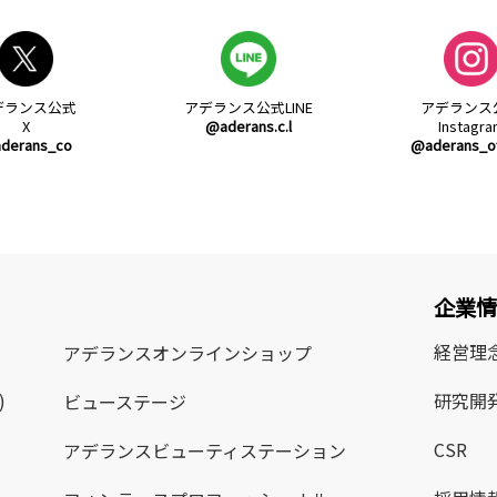
デランス公式
アデランス公式
LINE
アデランス
X
@aderans.c.l
Instagr
derans_co
@aderans_off
企業
経営理
アデランス
オンラインショップ
)
研究開
ビューステージ
CSR
アデランス
ビューティステーション