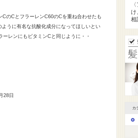
〈
け
ンCのCとフラーレンC60のCを重ね合わせたも
相
のように有名な抗酸化成分になってほしいとい
ラーレンにもビタミンCと同じように
・・
月28日
カ