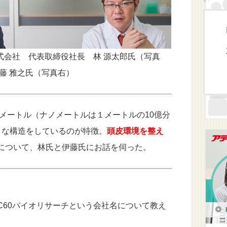
式会社 代表取締役社長 林 源太郎氏（写真
藤 雅之氏（写真右）
ナノメートル（ナノメートルは１メートルの10億分
うな構造をしているのが特徴。
頭皮環境を整え
について、林氏と伊藤氏にお話を伺った。
C60バイオリサーチという会社名について教え