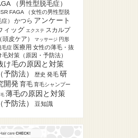
AGA （男性型脱毛症）
CSR
FAGA （女性の男性型脱
アンケート
かつら
毛症）
ウィッグ
スカルプ
エクステ
（頭皮ケア）
円形
マッサージ
医療用
女性の薄毛・抜
脱毛症
け毛対策（原因・予防法）
抜け毛の原因と対策
（予防法）
研
発毛
歴史
究開発
育毛
育毛シャンプー
薄毛の原因と対策
薄毛
（予防法）
豆知識
Hair care
CHECK!