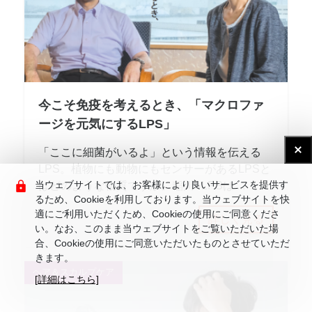
今こそ免疫を考えるとき、「マクロファ
ージを元気にするLPS」
「ここに細菌がいるよ」という情報を伝える
LPS。植物にも動物にもセンサーがあるLPSと
当ウェブサイトでは、お客様により良いサービスを提供す
はどのような物質ですか。稲川●LPSは ...
るため、Cookieを利用しております。当ウェブサイトを快
適にご利用いただくため、Cookieの使用にご同意くださ
詳しく見る
い。なお、このまま当ウェブサイトをご覧いただいた場
合、Cookieの使用にご同意いただいたものとさせていただ
きます。
ヘア＆スカルプケア
[詳細はこちら]