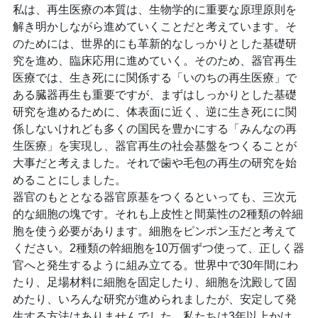
私は、再生医療の本質は、生物学的に重要な原理原則を
解き明かしながら進めていくことだと考えています。そ
のためには、世界的にも革新的なしっかりとした基礎研
究を進め、臨床応用に進めていく。そのため、器官再生
医療では、生き死にに関係する「いのちの再生医療」で
ある臓器再生も重要ですが、まずはしっかりとした基礎
研究を進めるために、体表面に近く、逆に生き死にに関
係しないけれども多くの国民を豊かにする「みんなの再
生医療」を実現し、器官再生の社会基盤をつくることが
大事だと考えました。それで歯や毛包の再生の研究を始
めることにしました。
器官のもととなる器官原基をつくるといっても、三次元
的な細胞の塊です。それも上皮性と間葉性の2種類の幹細
胞を使う必要があります。細胞をピンポン玉だと考えて
ください。2種類の幹細胞を10万個ずつ使って、正しく器
官へと発生するように組み立てる。世界中で30年間にわ
たり、足場材料に細胞を固定したり、細胞を沈殿して固
めたり、いろんな研究が進められましたが、安定して発
生する方法はありませんでした。私たちは3年以上かけ