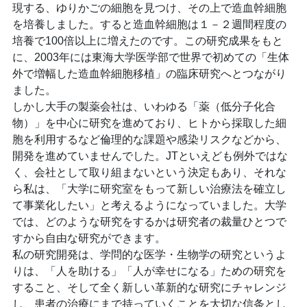
現する、ゆりかごの細胞を見つけ、その上で造血幹細胞
を培養しました。すると造血幹細胞は１－２週間程度の
培養で100倍以上に増えたのです。この研究成果をもと
に、2003年には東海大学医学部で世界で初めての「生体
外で増幅した造血幹細胞移植」の臨床研究へとつながり
ました。
しかし大手の製薬会社は、いわゆる「薬（低分子化合
物）」を中心に研究を進めており、ヒトから採取した細
胞を利用するなど倫理的な課題や感染リスクなどから、
開発を進めていませんでした。JTといえども例外ではな
く、会社として取り組まないという決定もあり、それな
ら私は、「大学に研究室をもって新しい治療法を確立し
て事業化したい」と考えるようになっていました。大学
では、どのような研究をするかは研究者の裁量ひとつで
すから自由な研究ができます。
私の研究開発は、学問的な医学・生物学の研究というよ
りは、「人を助ける」「人が幸せになる」ための研究を
すること、そして全く新しい革新的な研究にチャレンジ
し、患者の治療にまで持っていくことを大切な信条とし