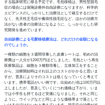
する臨床研究に移る予定です。毛包移植は、男性型脱毛
症の場合には保険診療外自由診療になりますが、科学的
エビデンスのしっかりした治療法として確立するだけで
なく、先天性乏毛症や瘢痕性脱毛症など、ほかの治療方
法がない患者の治療法になるように、しっかりとした研
究開発を進めています。
自由診療による毛髪移植療法は、どれだけの金額になる
のでしょうか。
一種類の細胞を３週間培養した皮膚シートは、初めの治
療費は一人分が1200万円ほどしました。毛包という再生
医療製品は、細胞を３種類培養し、立体加工をすること
から、治療開始時はそれ以上のコストがかかると思いま
すが、普及によりそのコストは低くなっていくと考えて
います。携帯電話がいい例です。出始めた頃は100万円以
上しましたが、普及していくにつれ価格は下がり、いま
では小学生も持てるほど安価になりました。それと同じ
ように、ウイッグなどと同じような価格帯まで落として
いけるのではないかと考えています。脱毛症の治療がす