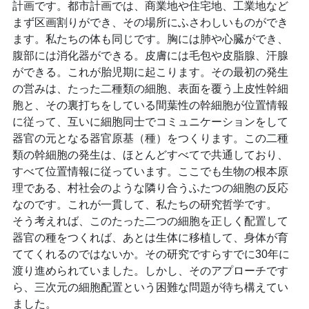
計画です。都市計画では、商業地や住宅地、工業地など
まず区画割りができ、その場所にふさわしいものができ
ます。私たちの体も同じです。胸には肺や心臓ができ、
腹部には消化器ができる。皮膚には毛包や皮脂腺、汗腺
ができる。これが胎児期に起こります。その最初の発生
の営みは、たった二種類の細胞、表面を覆う上皮性幹細
胞と、その裏打ちをしている間葉性の幹細胞が位置情報
に従って、互いに細胞同士でコミュニケーションをして
器官の元となる器官原基（種）をつくります。この二種
類の幹細胞の発生は、ほとんどすべてで共通しており、
すべて位置情報に従っています。ここでも生物の根本原
理である、村社会のような隣り合うふたつの細胞の反応
なのです。これが一貫して、私たちの研究哲学です。
そう考えれば、このたった二つの細胞を正しく配置して
器官の種をつくれば、あとは生体に移植して、身体が育
ててくれるのではないか。その研究ですらすでに30年に
渡り進められていました。しかし、そのアプローチです
ら、三次元の細胞配置という困難な問題が待ち構えてい
ました。