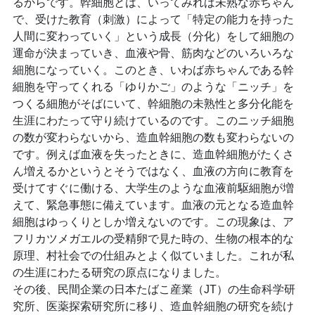
るからです。幹細胞とは、いってみれば未熟な赤ちゃん
で、受けた教育（刺激）によって「特定の能力を持った
人間に変わっていく」という成長（分化）をして細胞の
運命が決まっていき、血液や骨、筋肉などのいろいろな
細胞になっていく。このとき、いわば赤ちゃんである幹
細胞を守ってくれる「ゆりかご」のような「ニッチ」を
つくる細胞がそばにいて、幹細胞の未熟性と多分化能を
生涯にわたって守り続けているのです。このニッチ細胞
の数が変わらないから、造血幹細胞の数も変わらないの
です。例えば血液を失ったときに、造血幹細胞がたくさ
ん増えるかというとそうではなく、血液の方向に教育を
受けてすぐに働ける、大学生のような血液前駆細胞が増
えて、緊急事態に備えています。血液の元となる造血幹
細胞はゆっくりとしか増えないのです。この現象は、ア
フリカツメガエルの受精卵で見た時の、生物の根本的な
原理、村社会での仕組みとよく似ていました。これが私
の生涯にわたる研究の原点になりました。
その後、民間企業の日本たばこ産業（JT）の生命科学研
究所、医薬探索研究所に移り、造血幹細胞の研究を続け