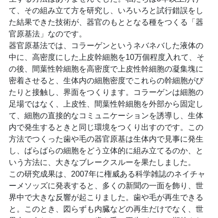
て、その組み立て方を研究し、いろいろと試行錯誤をし
た結果できた技術が、器官のもととなる種をつくる「器
官原基法」なのです。
器官原基法では、コラーゲンというネバネバした液体の
中に、高密度にした上皮幹細胞を10万個程度入れて、そ
の後、間葉性幹細胞を高密度で上皮性幹細胞の凝集塊に
密着させると、生体内の細胞密度でこれらの幹細胞がぴ
たりと接触し、界面をつくります。コラーゲンは細胞の
足場ではなく、上皮性、間葉性幹細胞を外部から固定し
て、細胞の直接的なコミュニケーションを誘導し、生体
内で発生するときと同じ環境をつくり出すのです。この
方法でつくった歯や毛の器官原基は生体内で見事に発生
し、ばらばらの細胞をどう立体的に組み立てるのか、と
いう方法に、大きなブレークスルーを果たしました。
この研究成果は、2007年に権威ある科学雑誌のネイチャ
ーメソッズに発表すると、多くの新聞の一面を飾り、世
界中で大きな反響が起こりました。歯や毛が再生できる
と。このとき、図らずも内臓などの再生だけでなく、世