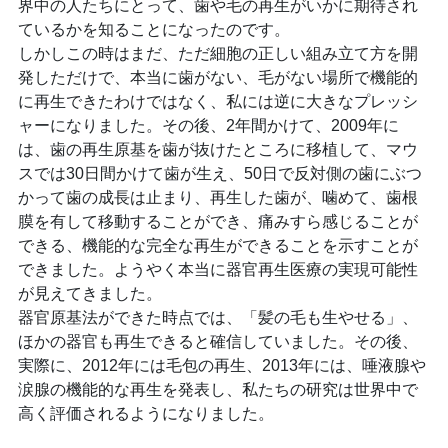
界中の人たちにとって、歯や毛の再生がいかに期待され
ているかを知ることになったのです。
しかしこの時はまだ、ただ細胞の正しい組み立て方を開
発しただけで、本当に歯がない、毛がない場所で機能的
に再生できたわけではなく、私には逆に大きなプレッシ
ャーになりました。その後、2年間かけて、2009年に
は、歯の再生原基を歯が抜けたところに移植して、マウ
スでは30日間かけて歯が生え、50日で反対側の歯にぶつ
かって歯の成長は止まり、再生した歯が、噛めて、歯根
膜を有して移動することができ、痛みすら感じることが
できる、機能的な完全な再生ができることを示すことが
できました。ようやく本当に器官再生医療の実現可能性
が見えてきました。
器官原基法ができた時点では、「髪の毛も生やせる」、
ほかの器官も再生できると確信していました。その後、
実際に、2012年には毛包の再生、2013年には、唾液腺や
涙腺の機能的な再生を発表し、私たちの研究は世界中で
高く評価されるようになりました。