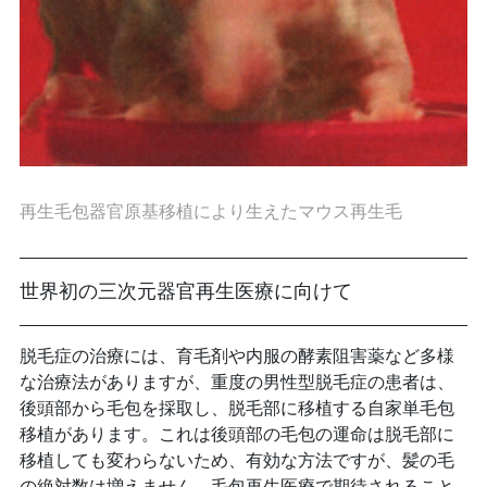
再生毛包器官原基移植により生えたマウス再生毛
世界初の三次元器官再生医療に向けて
脱毛症の治療には、育毛剤や内服の酵素阻害薬など多様
な治療法がありますが、重度の男性型脱毛症の患者は、
後頭部から毛包を採取し、脱毛部に移植する自家単毛包
移植があります。これは後頭部の毛包の運命は脱毛部に
移植しても変わらないため、有効な方法ですが、髪の毛
の絶対数は増えません。毛包再生医療で期待されること