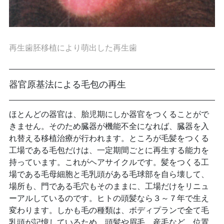
再生歯胚移植により萌出した再生歯
器官原基法による毛包の再生
ほとんどの器官は、胎児期にしか器官をつくることがで
きません。そのため臓器が機能不全になれば、臓器を入
れ替える移植治療が行われます。ところが毛髪をつくる
工場である毛包だけは、一定期間ごとに再生する能力を
持っています。これがヘアサイクルです。髪をつくる工
場である毛母細胞と毛乳頭がある毛球部を自ら壊して、
場所も、門である毛穴もそのままに、工場だけをリニュ
ーアルしているのです。ヒトの頭髪なら３～７年で生え
変わります。しかも毛の種類は、ボディプランで全て毛
乳頭が記憶しているため、頭髪や眉毛、産毛など、位置