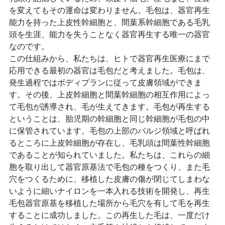
を変えてもその運命は変わりません。毛包は、器官再生
能力を持った上皮性幹細胞と、間葉系幹細胞である毛乳
頭を生涯、能力を失うことなく器官再生する唯一の器官
なのです。
この仕組みから、私たちは、ヒトで器官再生医療にまで
応用できる最初の器官は毛包だと考えました。毛包は、
発生過程ではボディプランに従って皮膚領域ができま
す。その後、上皮幹細胞と間葉幹細胞の相互作用によっ
て毛包が誘導され、毛が生えてきます。毛包が再生する
ということは、胎児期の幹細胞と同じ幹細胞が毛包の中
に保管されています。毛包の上部のバルジ領域と呼ばれ
るところに上皮幹細胞が存在し、毛乳頭は間葉性幹細胞
であることが知られていました。私たちは、これらの細
胞を取り出して器官原基法で毛包の種をつくり、また毛
穴をつくるために、移植した皮膚の傷が閉じてしまわな
いように細いナイロンを一本入れる技術を開発し、再生
毛包器官原基を移植した場所から毛穴を有して毛を再生
することに成功しました。この再生した毛は、一度だけ