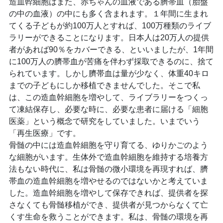
造血幹細胞はまた、赤ちゃんの血液である臍帯血（胎盤
の中の血液）の中にも多く含まれます。１年間に生まれ
てくる子どもが約100万人とすれば、100万種類のライブ
ラリーができることになります。日本人は20万人の提供
者があれば90％をカバーできる、といいましたが、1年間
に100万人の臍帯血が苦痛を伴わず採取できるのに、捨て
られています。しかし臍帯血は量が少なく、体重40キロ
までの子どもにしか移植できませんでした。そこで私
は、この造血幹細胞を増やして、ライブラリーをつくっ
て凍結保存し、必要な時に、必要な患者に届ける「細胞
医薬」という概念で研究をしていました。いまでいう
「再生医療」です。
骨髄の中には造血幹細胞を守り育てる、ゆりかごのよう
な細胞がいます。生体外で造血幹細胞を維持する培養方
法もない時代に、私は骨髄の微小環境を再現すれば、臍
帯血の造血幹細胞を増やせるのではないかと考えていま
した。造血幹細胞を増やして保存できれば、提供者を探
さなくても骨髄移植ができ、提供者が見つからなくて亡
くす生命を救うことができます。私は、骨髄の環境を再