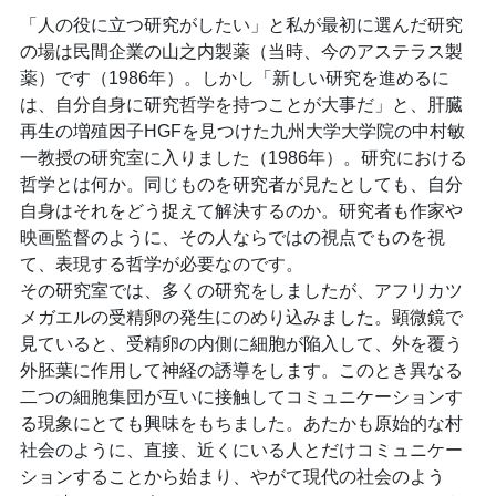
「人の役に立つ研究がしたい」と私が最初に選んだ研究
の場は民間企業の山之内製薬（当時、今のアステラス製
薬）です（1986年）。しかし「新しい研究を進めるに
は、自分自身に研究哲学を持つことが大事だ」と、肝臓
再生の増殖因子HGFを見つけた九州大学大学院の中村敏
一教授の研究室に入りました（1986年）。研究における
哲学とは何か。同じものを研究者が見たとしても、自分
自身はそれをどう捉えて解決するのか。研究者も作家や
映画監督のように、その人ならではの視点でものを視
て、表現する哲学が必要なのです。
その研究室では、多くの研究をしましたが、アフリカツ
メガエルの受精卵の発生にのめり込みました。顕微鏡で
見ていると、受精卵の内側に細胞が陥入して、外を覆う
外胚葉に作用して神経の誘導をします。このとき異なる
二つの細胞集団が互いに接触してコミュニケーションす
る現象にとても興味をもちました。あたかも原始的な村
社会のように、直接、近くにいる人とだけコミュニケー
ションすることから始まり、やがて現代の社会のよう