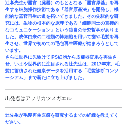
辻孝先生が器官（臓器）のもととなる「器官原基」を再
生する細胞操作技術である「器官原基法」を開発し、機
能的な器官再生の道を拓いてきました。その先駆的な研
究には、生物の根本的な原理である「細胞同士の直接的
なコミュニケーション」という独自の研究哲学がありま
した。成体由来の二種類の幹細胞を用いて歯や毛髪を再
生させ、世界で初めての毛包再生医療が始まろうとして
います。
さらに世界に先駆けてiPS細胞から皮膚器官系を再生さ
せ、いまや世界的に注目される辻先生は、2017年末、毛
髪に蓄積された健康データを活用する「毛髪診断コンソ
ーシアム」まで新たに立ち上げました。
出発点はアフリカツメガエル
辻先生が毛髪再生医療を研究するまでの経緯を教えてく
ださい。