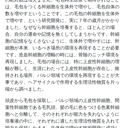
は、毛包をつくる幹細胞を生体外で増やし、毛包自体の
数を増やすということです。この毛包の幹細胞を生体外
で増やす、という研究開発に、実に７年の歳月がかかり
ました。なぜなら幹細胞を培養すると、ほとんどの場
合、自分の運命や記憶を無くしてしまうからです。幹細
胞の記憶をなくさないように、生体外で増やすには、幹
細胞が本来、いるべき場所の環境を再現することが必要
です。造血幹細胞の増幅の時には、骨髄のニッチ環境を
再現しました。毛包の場合には、特に上皮性幹細胞の増
幅が難しく、生涯にわたって上皮性幹細胞が存在し、維
持される場所、バルジ領域での環境を再現することが大
事であり、ヘアサイクルで作用する生理活性物質を片っ
端から調べました。
頭皮から毛包を採取し、バルジ領域の上皮性幹細胞、間
葉性幹細胞である毛乳頭、髪の毛に色をつける色素幹細
胞へと分離して、そのそれぞれが能力を失わないように
培養液の中に、それぞれに適した生理活性物質を入れて
能力を保持したまま、生体外で増やす技術開発に成功し