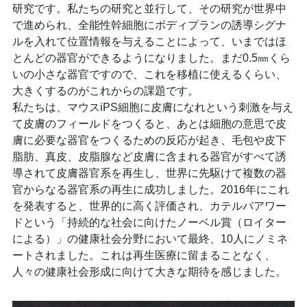
研究です。私たちの研究と並行して、その研究が世界中
で進められ、全能性幹細胞にボディプランの誘導シグナ
ルを入れて位置情報を与えることによって、いまではほ
とんどの器官ができるようになりました。まだ0.5㎜くら
いの小さな器官ですので、これを移植に使えるくらい、
大きくするのがこれからの課題です。
私たちは、マウスiPS細胞に皮膚になれという刺激を与え
て皮膚のフィールドをつくると、あとは細胞の意思で皮
膚に必要な器官をつくるための反応が起き、毛包や皮下
脂肪、真皮、皮脂腺など皮膚に含まれる器官がすべて誘
導されて皮膚器官系を再生し、世界に先駆けて複数の器
官からなる器官系の再生に成功しました。2016年にこれ
を発表すると、世界的に高く評価され、カテルバアワー
ドという「持続的な社会に向けたノーベル賞（ロイター
による）」の健康社会分野において最終、10人にノミネ
ートされました。これは再生医療に留まることなく、
人々の健康社会形成に向けて大きな期待を感じました。