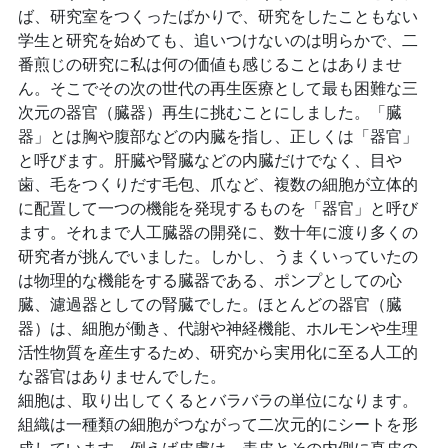
ば、研究室をつくったばかりで、研究をしたこともない
学生と研究を始めても、追いつけないのは明らかで、二
番煎じの研究に私は何の価値も感じることはありませ
ん。そこでその次の世代の再生医療として最も困難な三
次元の器官（臓器）再生に挑むことにしました。「臓
器」とは胸や腹部などの内臓を指し、正しくは「器官」
と呼びます。肝臓や腎臓などの内臓だけでなく、目や
歯、毛をつくりだす毛包、爪など、複数の細胞が立体的
に配置して一つの機能を発現するものを「器官」と呼び
ます。それまで人工臓器の開発に、数十年に渡り多くの
研究者が挑んでいました。しかし、うまくいっていたの
は物理的な機能をする臓器である、ポンプとしての心
臓、濾過器としての腎臓でした。ほとんどの器官（臓
器）は、細胞が働き、代謝や神経機能、ホルモンや生理
活性物質を産生するため、研究から実用化に至る人工的
な器官はありませんでした。
細胞は、取り出してくるとバラバラの単位になります。
組織は一種類の細胞がつながって二次元的にシートを形