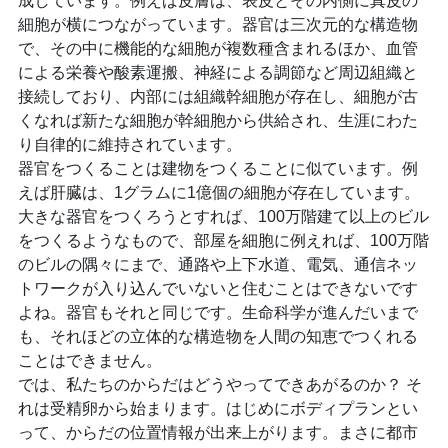
成しています。例えば皮膚は、表皮とその内側に真皮の
細胞が横につながっています。器官は三次元的な構造物
で、その中に機能的な細胞が複数種含まれるほか、血管
による栄養や酸素運搬、神経による調節など周辺組織と
接続しており、内部には組織幹細胞が存在し、細胞が古
くなれば新たな細胞が幹細胞から供給され、生涯にわた
り自律的に維持されています。
器官をつくることは建物をつくることに似ています。例
えば肝臓は、1グラムに1億個の細胞が存在しています。
大きな器官をつくろうとすれば、100万階建て以上のビル
をつくるようなもので、部屋を細胞に例えれば、100万階
のビルの隅々にまで、通路や上下水道、電気、通信ネッ
トワークが入り込んでいないと住むことはできないです
よね。器官もそれと同じです。生命科学が進んだいまで
も、それほどの立体的な構造物を人間の知恵でつくれる
ことはできません。
では、私たちのからだはどうやってできあがるのか？ そ
れは受精卵から始まります。はじめにボディプランとい
って、からだの位置情報が出来上がります。まさに都市