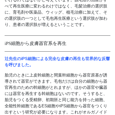
べて再生医療に変わるわけではなく、毛髪治療の選択肢
に、育毛剤や医薬品、ウィッグ、植毛治療に加えて、そ
の選択肢の一つとして毛包再生医療という選択肢が加わ
り、患者の選択肢が増えるということです。
iPS細胞から皮膚器官系を再生
辻先生のiPS細胞による完全な皮膚の再生も世界的な反響
を呼びました。
胎児のときに上皮幹細胞と間葉幹細胞から器官原基が誘
導されて器官ができます。毛包だけは自分の細胞から器
官再生のための幹細胞がとれますが、ほかの器官や臓器
には器官を再生する幹細胞はないのです。そうすると、
胎児をつくる受精卵、初期胚と同じ能力を持った細胞、
全能性幹細胞であるES細胞やiPS細胞から器官をつくり
出すという研究が必要になります。これがオルガノイド