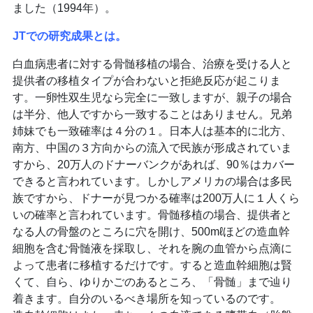
ました（1994年）。
JTでの研究成果とは。
白血病患者に対する骨髄移植の場合、治療を受ける人と
提供者の移植タイプが合わないと拒絶反応が起こりま
す。一卵性双生児なら完全に一致しますが、親子の場合
は半分、他人ですから一致することはありません。兄弟
姉妹でも一致確率は４分の１。日本人は基本的に北方、
南方、中国の３方向からの流入で民族が形成されていま
すから、20万人のドナーバンクがあれば、90％はカバー
できると言われています。しかしアメリカの場合は多民
族ですから、ドナーが見つかる確率は200万人に１人くら
いの確率と言われています。骨髄移植の場合、提供者と
なる人の骨盤のところに穴を開け、500mℓほどの造血幹
細胞を含む骨髄液を採取し、それを腕の血管から点滴に
よって患者に移植するだけです。すると造血幹細胞は賢
くて、自ら、ゆりかごのあるところ、「骨髄」まで辿り
着きます。自分のいるべき場所を知っているのです。