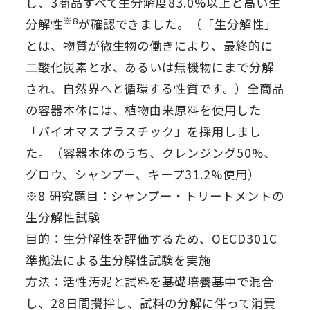
し、3商品すべて生分解度83.0%以上と高い生
※8
分解性
が確認できました。（「生分解性」
とは、物質が微生物の働きにより、最終的に
二酸化炭素と水、あるいは無機物にまで分解
され、自然界へと循環する性質です。）全商品
の容器本体には、植物由来原料を使用した
「バイオマスプラスチック」を採用しまし
た。（容器本体のうち、クレンジング50%、
グロウ、シャンプー、キープ31.2%使用）
※8 研究題目：シャンプー・トリートメントの
生分解性試験
目的：生分解性を評価するため、OECD301C
準拠法による生分解性試験を実施
方法：活性汚泥と試料を基礎培養基中で混合
し、28日間攪拌し、試料の分解に伴って消費