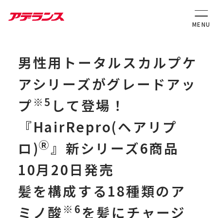
男性用トータルスカルプケ
アシリーズがグレードアッ
※5
プ
して登場！
『HairRepro(ヘアリプ
Ⓡ
ロ)
』新シリーズ6商品
10月20日発売
髪を構成する18種類のア
※6
ミノ酸
を髪にチャージ