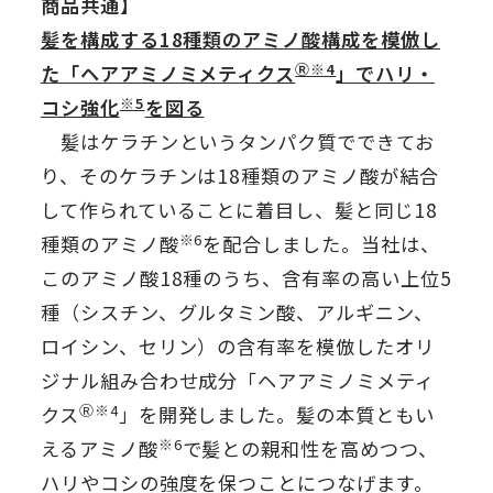
商品共通】
髪を構成する18種類のアミノ酸構成を模倣し
Ⓡ※4
た「ヘアアミノミメティクス
」でハリ・
※5
コシ強化
を図る
髪はケラチンというタンパク質でできてお
り、そのケラチンは18種類のアミノ酸が結合
して作られていることに着目し、髪と同じ18
※6
種類のアミノ酸
を配合しました。当社は、
このアミノ酸18種のうち、含有率の高い上位5
種（シスチン、グルタミン酸、アルギニン、
ロイシン、セリン）の含有率を模倣したオリ
ジナル組み合わせ成分「ヘアアミノミメティ
Ⓡ※4
クス
」を開発しました。髪の本質ともい
※6
えるアミノ酸
で髪との親和性を高めつつ、
ハリやコシの強度を保つことにつなげます。