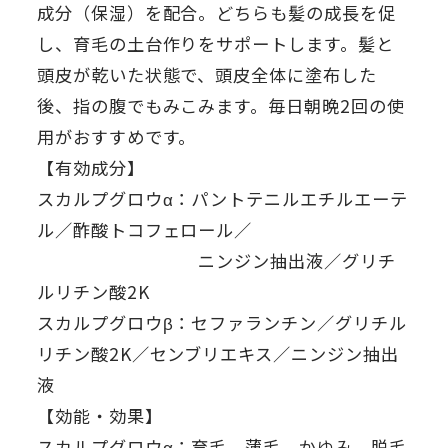
成分（保湿）を配合。どちらも髪の成長を促
し、育毛の土台作りをサポートします。髪と
頭皮が乾いた状態で、頭皮全体に塗布した
後、指の腹でもみこみます。毎日朝晩2回の使
用がおすすめです。
【有効成分】
スカルプグロウα：パントテニルエチルエーテ
ル／酢酸トコフェロール／
ニンジン抽出液／グリチ
ルリチン酸2K
スカルプグロウβ：セファランチン／グリチル
リチン酸2K／センブリエキス／ニンジン抽出
液
【効能・効果】
スカルプグロウα：育毛、薄毛、かゆみ、脱毛