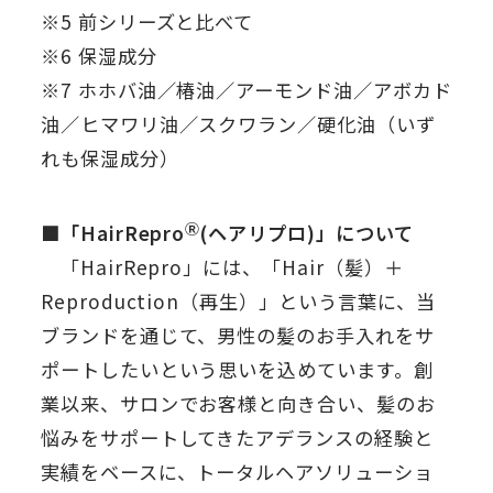
※5 前シリーズと比べて
※6 保湿成分
※7 ホホバ油／椿油／アーモンド油／アボカド
油／ヒマワリ油／スクワラン／硬化油（いず
れも保湿成分）
Ⓡ
■「HairRepro
(ヘアリプロ)」について
「HairRepro」には、「Hair（髪）＋
Reproduction（再生）」という言葉に、当
ブランドを通じて、男性の髪のお手入れをサ
ポートしたいという思いを込めています。創
業以来、サロンでお客様と向き合い、髪のお
悩みをサポートしてきたアデランスの経験と
実績をベースに、トータルヘアソリューショ