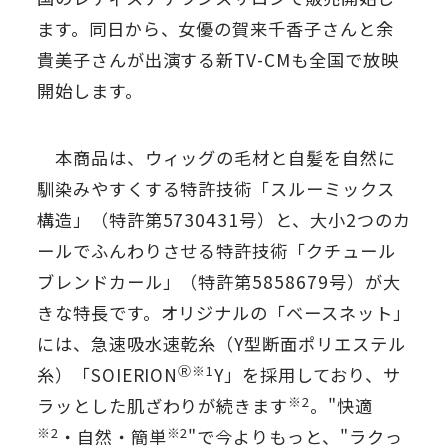
ます。同日から、女優の賀来千香子さんと余
貴美子さんが出演する新TV-CMも全国で放映
開始します。
本商品は、ウィッグの毛材と自髪を自然に
馴染みやすくする特許技術「スルーミックス
構造」（特許第5730431号）と、大小2つのカ
ールでふんわりさせる特許技術「クチュール
ブレンドカール」（特許第5858679号）が大
きな特長です。オリジナルの「ベースネット」
には、急速吸水速乾糸（Y型断面ポリエステル
Ⓡ※1
糸）「SOIERION
Y」を採用しており、サ
※2
ラッとした肌ざわりが続きます
。"快適
※2
※2
・自然・簡単
"で今よりもっと、"ラクっ