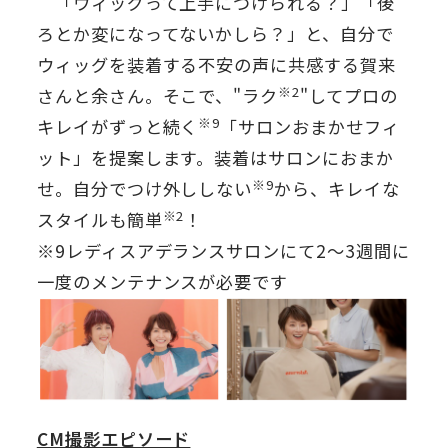
「ウィッグって上手につけられる？」「後
ろとか変になってないかしら？」と、自分で
ウィッグを装着する不安の声に共感する賀来
※2
さんと余さん。そこで、"ラク
"してプロの
※9
キレイがずっと続く
「サロンおまかせフィ
ット」を提案します。装着はサロンにおまか
※9
せ。自分でつけ外ししない
から、キレイな
※2
スタイルも簡単
！
※9レディスアデランスサロンにて2～3週間に
一度のメンテナンスが必要です
CM撮影エピソード