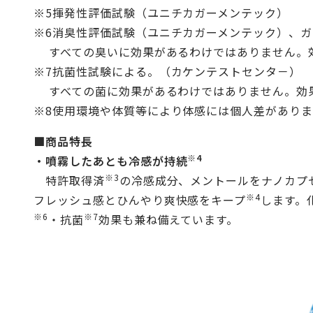
※5揮発性評価試験（ユニチカガーメンテック）
※6消臭性評価試験（ユニチカガーメンテック）、
すべての臭いに効果があるわけではありません。
※7抗菌性試験による。（カケンテストセンタ－）
すべての菌に効果があるわけではありません。効
※8使用環境や体質等により体感には個人差があり
■商品特長
※4
・噴霧したあとも冷感が持続
※3
特許取得済
の冷感成分、メントールをナノカプ
※4
フレッシュ感とひんやり爽快感をキープ
します。
※6
※7
・抗菌
効果も兼ね備えています。