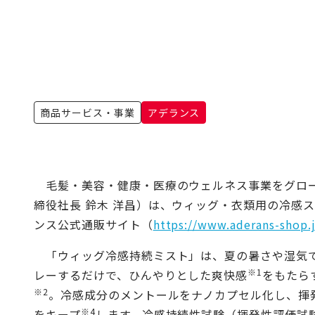
商品サービス・事業
アデランス
毛髪・美容・健康・医療のウェルネス事業をグロー
締役社長 鈴木 洋昌）は、ウィッグ・衣類用の冷感
ンス公式通販サイト（
https://www.aderans-shop.
「ウィッグ冷感持続ミスト」は、夏の暑さや湿気で
※1
レーするだけで、ひんやりとした爽快感
をもたら
※2
。冷感成分のメントールをナノカプセル化し、揮
※4
をキープ
します。冷感持続性試験（揮発性評価試