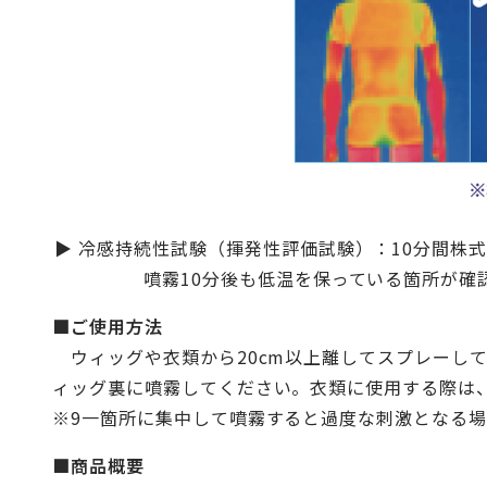
▶ 冷感持続性試験（揮発性評価試験）：10分間株
噴霧10分後も低温を保っている箇所が確
■ご使用方法
ウィッグや衣類から20cm以上離してスプレーして
ィッグ裏に噴霧してください。衣類に使用する際は
※9一箇所に集中して噴霧すると過度な刺激となる
■商品概要