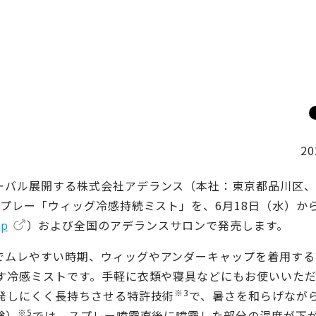
20
バル展開する株式会社アデランス（本社：東京都品川区、
スプレー「ウィッグ冷感持続ミスト」を、6月18日（水）か
jp
）および全国のアデランスサロンで発売します。
ムレやすい時期、ウィッグやアンダーキャップを着用する
す冷感ミストです。手軽に衣類や寝具などにもお使いいた
※3
発しにくく長持ちさせる特許技術
で、暑さを和らげなが
※5
験）
では、スプレー噴霧直後に噴霧した部分の温度が下が