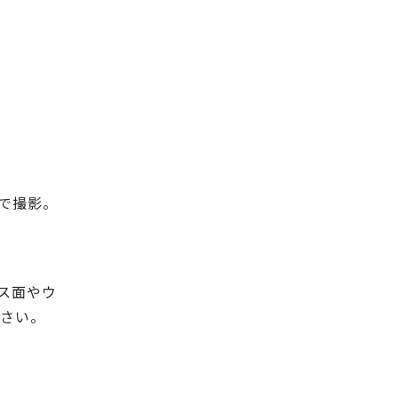
で撮影。
ス面やウ
ださい。