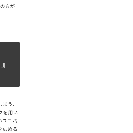
象の方が
ト』
しまう、
クを用い
いユニバ
を広める