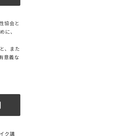
性協会と
ために、
と、また
有意義な
同
イク講