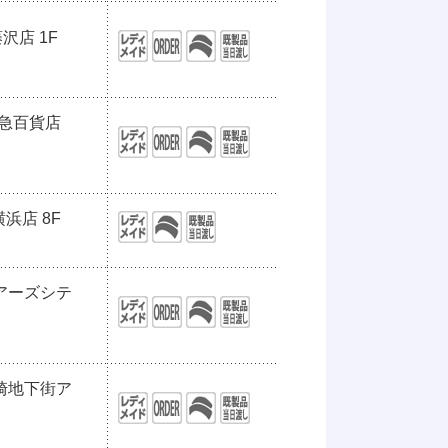
沢店 1F
京急百貨店
浜店 8F
モアーズシテ
川崎地下街ア