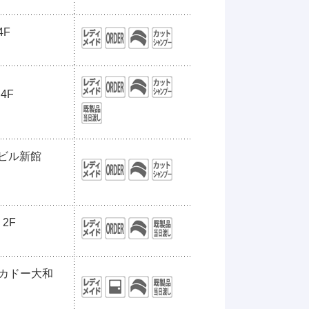
4F
4F
士ビル新館
2F
ーカドー大和