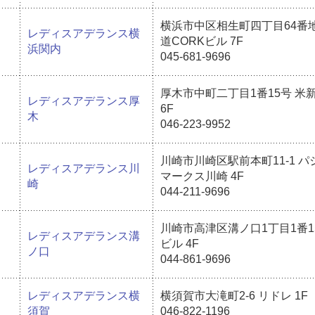
横浜市中区相生町四丁目64番
レディスアデランス横
道CORKビル 7F
浜関内
045-681-9696
厚木市中町二丁目1番15号 米
レディスアデランス厚
6F
木
046-223-9952
川崎市川崎区駅前本町11-1 
レディスアデランス川
マークス川崎 4F
崎
044-211-9696
川崎市高津区溝ノ口1丁目1番15
レディスアデランス溝
ビル 4F
ノ口
044-861-9696
レディスアデランス横
横須賀市大滝町2-6 リドレ 1F
須賀
046-822-1196