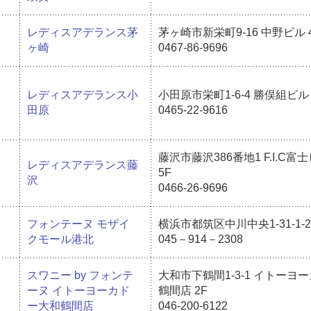
レディスアデランス茅
茅ヶ崎市新栄町9-16 中野ビル 
ヶ崎
0467-86-9696
レディスアデランス小
小田原市栄町1-6-4 勝俣組ビル 
田原
0465-22-9616
藤沢市藤沢386番地1 F.I.C富
レディスアデランス藤
5F
沢
0466-26-9696
フォンテーヌ モザイ
横浜市都筑区中川中央1-31-1-2 
クモール港北
045－914－2308
スワニー by フォンテ
大和市下鶴間1-3-1 イトーヨ
ーヌ イトーヨーカド
鶴間店 2F
ー大和鶴間店
046-200-6122