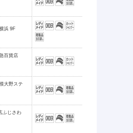
横浜 9F
京急百貨店
相模大野ステ
貨店ふじさわ