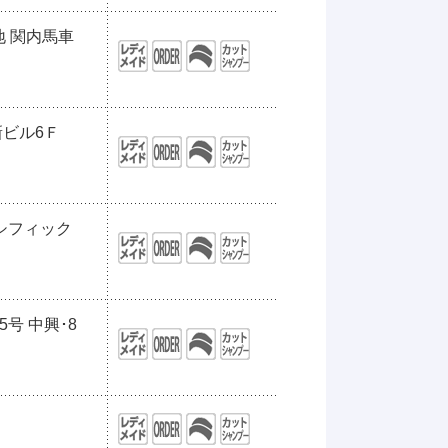
地 関内馬車
新ビル6Ｆ
パシフィック
号 中興･8