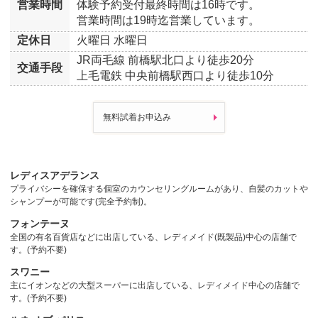
営業時間
体験予約受付最終時間は16時です。
営業時間は19時迄営業しています。
定休日
火曜日
水曜日
JR両毛線 前橋駅北口より徒歩20分
交通手段
上毛電鉄 中央前橋駅西口より徒歩10分
無料試着お申込み
レディスアデランス
プライバシーを確保する個室のカウンセリングルームがあり、自髪のカットや
シャンプーが可能です(完全予約制)。
フォンテーヌ
全国の有名百貨店などに出店している、レディメイド(既製品)中心の店舗で
す。(予約不要)
スワニー
主にイオンなどの大型スーパーに出店している、レディメイド中心の店舗で
す。(予約不要)