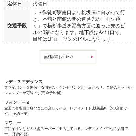
定休日
火曜日
ＪＲ御徒町駅南口より松坂屋に向かって行
き、本館と南館の間の道路先の「中央通
交通手段
り」で横断歩道を湯島方面に渡った先のビ
ルの8階になります。地下鉄はA4出口で、
目印は1Fローソンのビルになります。
無料試着お申込み
レディスアデランス
プライバシーを確保する個室のカウンセリングルームがあり、自髪のカットや
シャンプーが可能です(完全予約制)。
フォンテーヌ
全国の有名百貨店などに出店している、レディメイド(既製品)中心の店舗で
す。(予約不要)
スワニー
主にイオンなどの大型スーパーに出店している、レディメイド中心の店舗で
す。(予約不要)