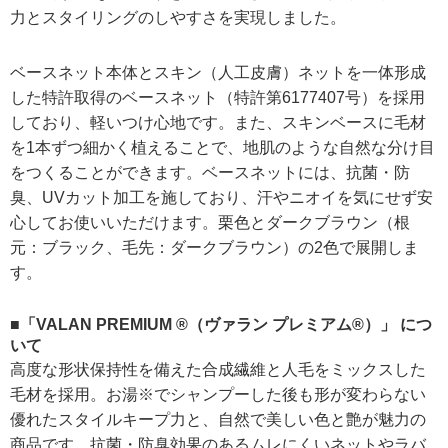
力とスタイリングのしやすさを実現しました。
ベースネット本体とスキン（人工皮膚）ネットを一体形成
した特許取得のベースネット（特許第6177407号）を採用
しており、軽いつけ心地です。また、スキンベースに毛材
を1本ずつ細かく植えることで、地肌のような自然な分け目
をつくることができます。ベースネットには、抗菌・防
臭、UVカット加工を施しており、汗やニオイを気にせず安
心してお使いいただけます。栗色とダークブラウン（根
元：ブラック、毛先：ダークブラウン）の2色で展開しま
す。
■「VALAN PREMIUM ®（ヴァラン プレミアム®）」 につ
いて
高度な形状保持性を備えた合成繊維と人毛をミックスした
毛材を採用。お湯※でシャンプーした後も形が変わらない
優れたスタイルキープ力と、自然で美しい色と艶が魅力の
商品です。抗菌・防臭効果のあるムレにくいネットやラバ