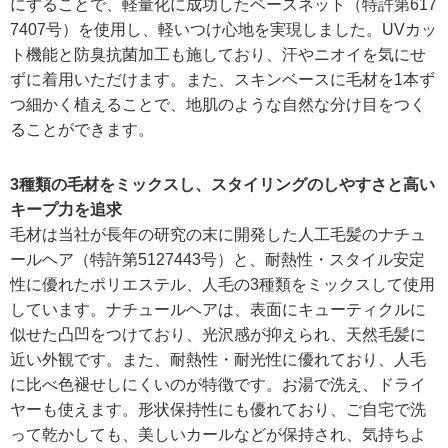
にすることで、軽量化に成功したベースネット（特許第617
7407号）を使用し、軽いつけ心地を実現しました。UVカッ
ト機能と防臭抗菌加工も施しており、汗やニオイを気にせ
ずに着用いただけます。また、スキンベースに毛材を1本ず
つ細かく植えることで、地肌のような自然な分け目をつく
ることができます。
3種類の毛材をミックスし、スタイリングのしやすさと高い
キープ力を追求
毛材は当社が長年の研究の末に開発した人工毛髪のナチュ
ールヘア（特許第5127443号）と、耐熱性・スタイル安定
性に優れたポリエステル、人毛の3種類をミックスして使用
しています。ナチュールヘアは、表面にキューティクルに
似せた凸凹をつけており、光沢感が抑えられ、天然毛髪に
近い外観です。また、耐熱性・耐光性に優れており、人毛
に比べ色褪せしにくいのが特徴です。お湯で洗え、ドライ
ヤーも使えます。形状保持性にも優れており、ご自宅で洗
って乾かしても、美しいカールなどが保持され、気持ちよ