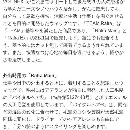
VOL-NEXTがこれまでサポートしてきた約20万人の患者か
ら学んだニーズやノウハウを活かし、がんに罹患しても、
自分らしく意欲を持ち、治療と生活（仕事）を両立させる
ことを目的に開発したウィッグです。「TEAM Rafra」は
「TEAM」基準※を満たした商品であり、「Rafra Main」と
「Rafra Ex」の2枚1組で販売します。誰にでも似合うよ
う、基本的にはカット無しで装着できるよう作られていま
す。また、快適なつけ心地で毎日を過ごせるよう、軽やか
さを追求しました。
外出時用の「Rafra Main」
仕事や日中の外出するときに、着用することを想定したウ
ィッグで、毛材にはアデランスが独自に開発した人工毛髪
の「バイタルヘア®」（特許第5127443号）とポリエステル
の人工毛髪を使用しています。「バイタルヘア®」は、雨な
どの湿度の変化に合わせて、毛髪のコシや質感が天然毛髪
同様に変化し、ドライヤーでのヘアアレンジも自由にで
き、自分の髪のようにスタイリングを楽しめます。