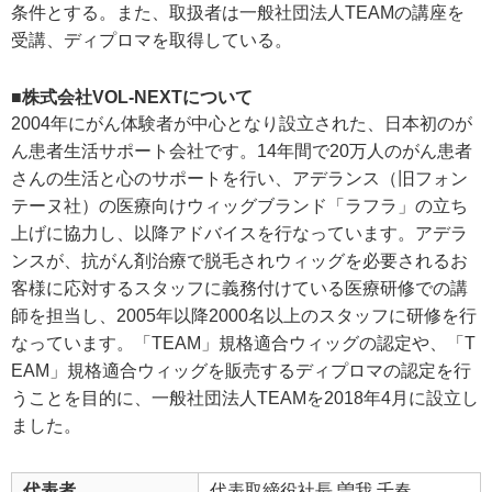
条件とする。また、取扱者は一般社団法人TEAMの講座を
受講、ディプロマを取得している。
■株式会社VOL-NEXTについて
2004年にがん体験者が中心となり設立された、日本初のが
ん患者生活サポート会社です。14年間で20万人のがん患者
さんの生活と心のサポートを行い、アデランス（旧フォン
テーヌ社）の医療向けウィッグブランド「ラフラ」の立ち
上げに協力し、以降アドバイスを行なっています。アデラ
ンスが、抗がん剤治療で脱毛されウィッグを必要されるお
客様に応対するスタッフに義務付けている医療研修での講
師を担当し、2005年以降2000名以上のスタッフに研修を行
なっています。「TEAM」規格適合ウィッグの認定や、「T
EAM」規格適合ウィッグを販売するディプロマの認定を行
うことを目的に、一般社団法人TEAMを2018年4月に設立し
ました。
代表者
代表取締役社長 曽我 千春