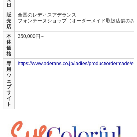
日
販
全国のレディスアデランス
売
フォンテーヌショップ（オーダーメイド取扱店舗のみ
店
本
350,000円～
体
価
格
専
https://www.aderans.co.jp/ladies/product/ordermade/ev
用
ウ
ェ
ブ
サ
イ
ト