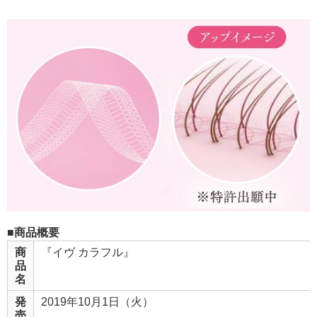
■商品概要
商
『イヴ カラフル』
品
名
発
2019年10月1日（火）
売