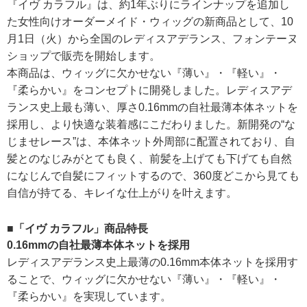
『イヴ カラフル』は、約1年ぶりにラインナップを追加し
た女性向けオーダーメイド・ウィッグの新商品として、10
月1日（火）から全国のレディスアデランス、フォンテーヌ
ショップで販売を開始します。
本商品は、ウィッグに欠かせない『薄い』・『軽い』・
『柔らかい』をコンセプトに開発しました。レディスアデ
ランス史上最も薄い、厚さ0.16mmの自社最薄本体ネットを
採用し、より快適な装着感にこだわりました。新開発の“な
じませレース”は、本体ネット外周部に配置されており、自
髪とのなじみがとても良く、前髪を上げても下げても自然
になじんで自髪にフィットするので、360度どこから見ても
自信が持てる、キレイな仕上がりを叶えます。
■「イヴ カラフル」商品特長
0.16mmの自社最薄本体ネットを採用
レディスアデランス史上最薄の0.16mm本体ネットを採用す
ることで、ウィッグに欠かせない『薄い』・『軽い』・
『柔らかい』を実現しています。