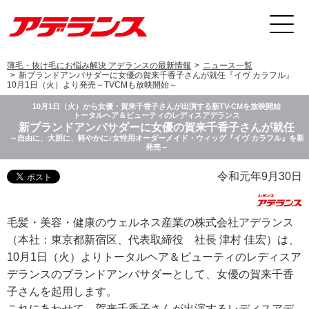
薄毛・抜け毛にお悩み解決 アデランスの最新情報
ニュース一覧
新ブランドアンバサダーに女優の賀来千香子さんが就任『イヴ カラフル』
10月1日（火）より発売～TVCMも放映開始～
10月1日（火）から女優・賀来千香子さんが出演する新TV-CMを放映開始
トータルヘア＆ビューティのレディスアデランス
新ブランドアンバサダーに女優の賀来千香子さんが就任
～自由に、大胆に、軽やかに♪女性用オーダーメイド・ウィッグ『イヴ カラフル』を新
発売～
令和元年9月30日
毛髪・美容・健康のウェルネス産業の株式会社アデランス
（本社：東京都新宿区、代表取締役 社長 津村 佳宏）は、
10月1日（火）よりトータルヘア＆ビューティのレディスア
デランスのブランドアンバサダーとして、女優の賀来千香
子さんを起用します。
これにあわせて、賀来千香子さんが出演するレディスアデ