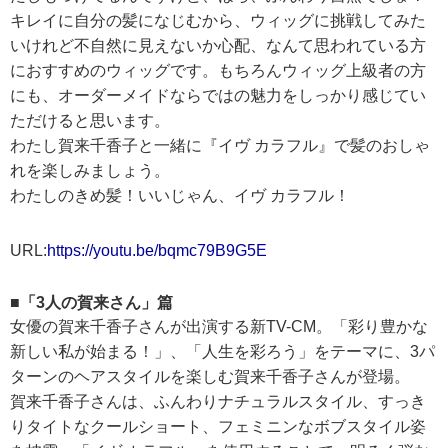
キレイに自分の髪になじむから、ウィッグに挑戦してみた
いけれど不自然に見えないか心配、なんて思われている方
におすすめのウィッグです。もちろんウィッグ上級者の方
にも、オーダーメイドならではの魅力をしっかり感じてい
ただけると思います。
わたし賀来千香子と一緒に『イヴ カラフル』で髪のおしゃ
れを楽しみましょう。
わたしのきめ髪！いいじゃん、イヴ カラフル！
URL:
https://youtu.be/bqmc79B9G5E
■「3人の賀来さん」篇
女優の賀来千香子さんが出演する新TV-CM。「彩り豊かな
新しい私が始まる！」、「人生を彩ろう」をテーマに、3パ
ターンのヘアスタイルを楽しむ賀来千香子さんが登場。
賀来千香子さんは、ふんわりナチュラルスタイル、すっき
りタイトなクールショート、フェミニンなボブスタイル姿