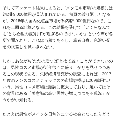
そしてアンケート結果によると、“メタモル市場”の規模には
約2兆9,000億円が見込まれている。前頁の繰り返しとなる
が、2016年の国内化粧品市場が約2兆5,000億円なので、こ
れを上回る計算となる。この結果を受けて「いくらなんで
も“とらぬ狸の皮算用”が過ぎるのではないか」という声が各
所で聞かれた。これは当然であるし、筆者自身、色濃い疑
念の眼差しを拭いきれない。
しかしあながち“ただの眉つば”と捨て置くことができないの
は、男性コスメ市場が近年徐々に盛り上がりを見せつつあ
るこの現状である。矢野経済研究所の調査によれば、2017
年度のメンズコスメティックスの市場規模は1,209億円*1と
いう。男性コスメ市場は順調に拡大しており、延いてはそ
の背景にある「美意識の高い男性が増えつつある現況」が
うかがい知れる。
たとえば男性がメイクを日常的にする社会となったらどう