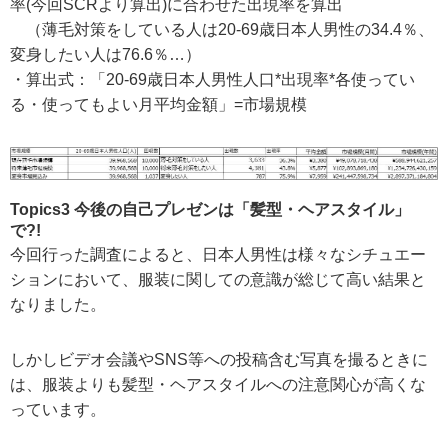
率(今回SCRより算出)に合わせた出現率を算出
（薄毛対策をしている人は20-69歳日本人男性の34.4％、
変身したい人は76.6％…）
・算出式：「20-69歳日本人男性人口*出現率*各使ってい
る・使ってもよい月平均金額」=市場規模
Topics3 今後の自己プレゼンは「髪型・ヘアスタイル」
で?!
今回行った調査によると、日本人男性は様々なシチュエー
ションにおいて、服装に関しての意識が総じて高い結果と
なりました。
しかしビデオ会議やSNS等への投稿含む写真を撮るときに
は、服装よりも髪型・ヘアスタイルへの注意関心が高くな
っています。