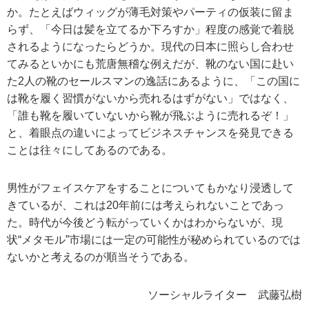
か。たとえばウィッグが薄毛対策やパーティの仮装に留ま
らず、「今日は髪を立てるか下ろすか」程度の感覚で着脱
されるようになったらどうか。現代の日本に照らし合わせ
てみるといかにも荒唐無稽な例えだが、靴のない国に赴い
た2人の靴のセールスマンの逸話にあるように、「この国に
は靴を履く習慣がないから売れるはずがない」ではなく、
「誰も靴を履いていないから靴が飛ぶように売れるぞ！」
と、着眼点の違いによってビジネスチャンスを発見できる
ことは往々にしてあるのである。
男性がフェイスケアをすることについてもかなり浸透して
きているが、これは20年前には考えられないことであっ
た。時代が今後どう転がっていくかはわからないが、現
状“メタモル”市場には一定の可能性が秘められているのでは
ないかと考えるのが順当そうである。
ソーシャルライター 武藤弘樹