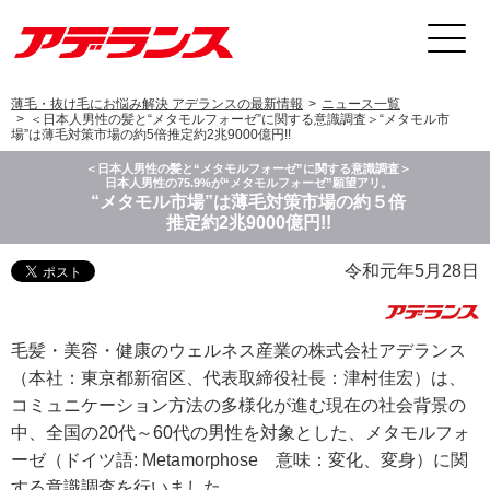
薄毛・抜け毛にお悩み解決 アデランスの最新情報
ニュース一覧
＜日本人男性の髪と“メタモルフォーゼ”に関する意識調査＞“メタモル市
場”は薄毛対策市場の約5倍推定約2兆9000億円!!
＜日本人男性の髪と“メタモルフォーゼ”に関する意識調査＞
日本人男性の75.9%が“メタモルフォーゼ”願望アリ。
“メタモル市場”は薄毛対策市場の約５倍
推定約2兆9000億円!!
令和元年5月28日
毛髪・美容・健康のウェルネス産業の株式会社アデランス
（本社：東京都新宿区、代表取締役社長：津村佳宏）は、
コミュニケーション方法の多様化が進む現在の社会背景の
中、全国の20代～60代の男性を対象とした、メタモルフォ
ーゼ（ドイツ語: Metamorphose 意味：変化、変身）に関
する意識調査を行いました。