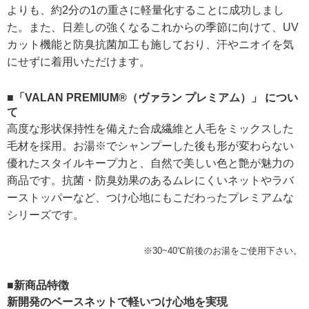
よりも、約2分の1の重さに軽量化することに成功しまし
た。また、日差しの強くなるこれからの季節に向けて、UV
カット機能と防臭抗菌加工も施しており、汗やニオイを気
にせずに着用いただけます。
■「VALAN PREMIUM®（ヴァラン プレミアム）」 につい
て
高度な形状保持性を備えた合成繊維と人毛をミックスした
毛材を採用。お湯※でシャンプーした後も形が変わらない
優れたスタイルキープ力と、自然で美しい色と艶が魅力の
商品です。抗菌・防臭効果のあるムレにくいネットやラバ
ーストッパーなど、つけ心地にもこだわったプレミアムな
シリーズです。
※30~40℃前後のお湯をご使用下さい。
■新商品特徴
新開発のベースネットで軽いつけ心地を実現